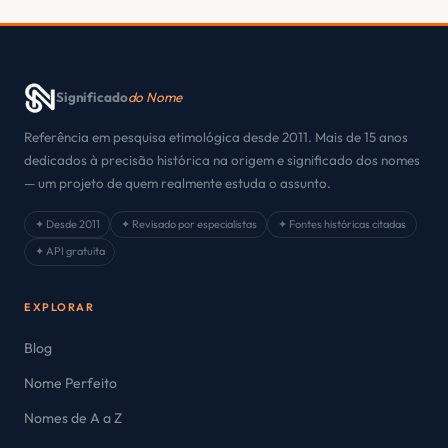
Significado
do Nome
Referência em pesquisa etimológica desde 2011. Mais de 15 anos
dedicados à precisão histórica na origem e significado dos nomes
— um projeto de quem realmente estuda o assunto.
✦ Desde 2011
✦ Revisado por especialistas
✦ Fontes históricas citadas
✦ API gratuita
EXPLORAR
Blog
Nome Perfeito
Nomes de A a Z