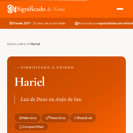
Significado
do Nome
Desde 2011
— 15 anos de autoridade
Revisado por
especialistas em etimo
EXPLORAR
NOME PERFEITO
Início
Letra H
Hariel
ÁREA DO DEV
SIGNIFICADO & ORIGEM
Hariel
Luz de Deus ou Anjo de luz.
Hebraica
Masculino
Razoável
Compartilhar