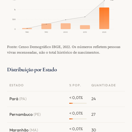
1.4k
1k
500
0
1980
1990
2000
2010
2020
Fonte: Censo Demográfico IBGE, 2022. Os números refletem pessoas
vivas recenseadas, não o total histórico de nascimentos.
Distribuição por Estado
ESTADO
% POP.
QUANTIDADE
< 0,01%
Pará
(PA)
24
< 0,01%
Pernambuco
(PE)
27
< 0,01%
Maranhão
(MA)
30