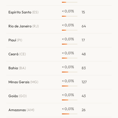
< 0,01%
Espírito Santo
(ES)
15
< 0,01%
Rio de Janeiro
(RJ)
64
< 0,01%
Piauí
(PI)
17
< 0,01%
Ceará
(CE)
48
< 0,01%
Bahia
(BA)
83
< 0,01%
Minas Gerais
(MG)
127
< 0,01%
Goiás
(GO)
43
< 0,01%
Amazonas
(AM)
26