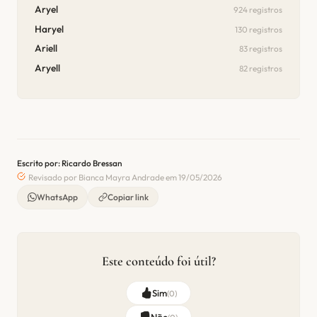
Aryel
924 registros
Haryel
130 registros
Ariell
83 registros
Aryell
82 registros
Escrito por: Ricardo Bressan
Revisado por Bianca Mayra Andrade em 19/05/2026
WhatsApp
Copiar link
Este conteúdo foi útil?
Sim
(
0
)