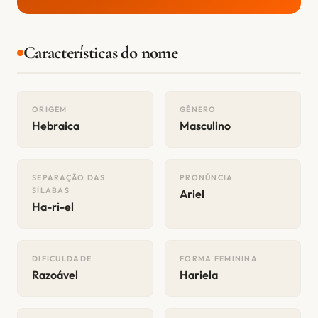
Características do nome
ORIGEM
GÊNERO
Hebraica
Masculino
SEPARAÇÃO DAS
PRONÚNCIA
SÍLABAS
Ariel
Ha-ri-el
DIFICULDADE
FORMA FEMININA
Razoável
Hariela