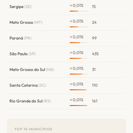
< 0,01%
Sergipe
(SE)
15
< 0,01%
Mato Grosso
(MT)
24
< 0,01%
Paraná
(PR)
99
< 0,01%
São Paulo
(SP)
435
< 0,01%
Mato Grosso do Sul
(MS)
31
< 0,01%
Santa Catarina
(SC)
110
< 0,01%
Rio Grande do Sul
(RS)
161
TOP 10 MUNICÍPIOS