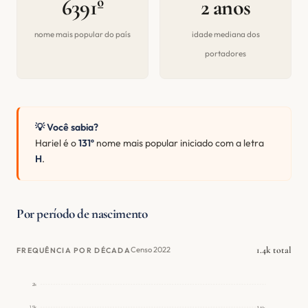
6391º
2 anos
nome mais popular do país
idade mediana dos
portadores
💡 Você sabia?
Hariel é o
131º
nome mais popular iniciado com a letra
H
.
Por período de nascimento
1.4k total
Censo 2022
FREQUÊNCIA POR DÉCADA
2k
1.5k