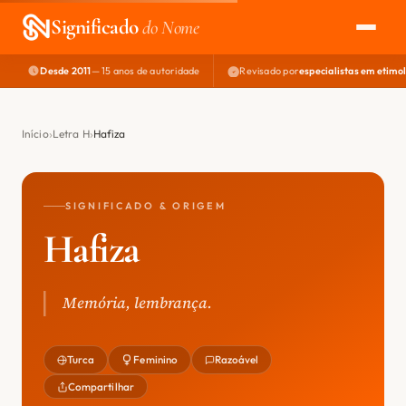
Significado
do Nome
Desde 2011
— 15 anos de autoridade
Revisado por
especialistas em etimo
EXPLORAR
NOME PERFEITO
Início
Letra H
Hafiza
ÁREA DO DEV
SIGNIFICADO & ORIGEM
Hafiza
Memória, lembrança.
Turca
Feminino
Razoável
Compartilhar