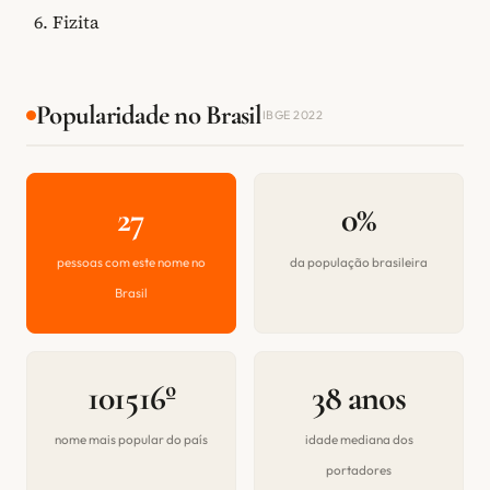
Fizita
Popularidade no Brasil
IBGE 2022
27
0%
pessoas com este nome no
da população brasileira
Brasil
101516º
38 anos
nome mais popular do país
idade mediana dos
portadores