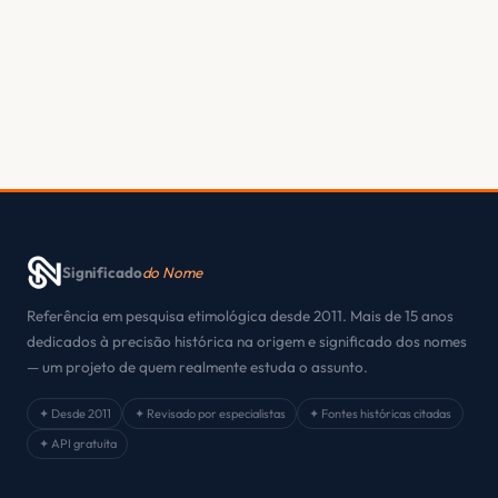
Significado
do Nome
Referência em pesquisa etimológica desde 2011. Mais de 15 anos
dedicados à precisão histórica na origem e significado dos nomes
— um projeto de quem realmente estuda o assunto.
✦ Desde 2011
✦ Revisado por especialistas
✦ Fontes históricas citadas
✦ API gratuita