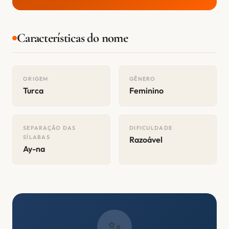
Características do nome
ORIGEM
GÊNERO
Turca
Feminino
SEPARAÇÃO DAS
DIFICULDADE
SÍLABAS
Razoável
Ay-na
✨