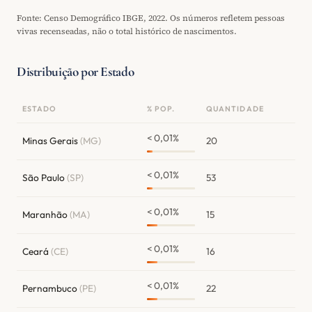
Fonte: Censo Demográfico IBGE, 2022. Os números refletem pessoas
vivas recenseadas, não o total histórico de nascimentos.
Distribuição por Estado
ESTADO
% POP.
QUANTIDADE
< 0,01%
Minas Gerais
(MG)
20
< 0,01%
São Paulo
(SP)
53
< 0,01%
Maranhão
(MA)
15
< 0,01%
Ceará
(CE)
16
< 0,01%
Pernambuco
(PE)
22