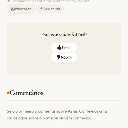
Revisado por Bianca Mayra Andrade em 19/05/2026
WhatsApp
Copiar link
Este conteúdo foi útil?
Sim
(
0
)
Não
(
0
)
Comentários
Seja o primeiro a comentar sobre
Ayna
. Conte-nos uma
curiosidade sobre o nome ou alguém conhecido!