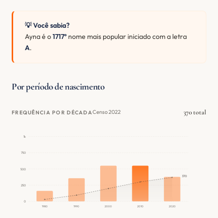
💡 Você sabia?
Ayna é o
1717º
nome mais popular iniciado com a letra
A
.
Por período de nascimento
370 total
Censo 2022
FREQUÊNCIA POR DÉCADA
1k
750
500
370
250
0
1980
1990
2000
2010
2020