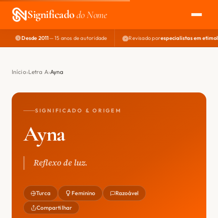
Significado
do Nome
Desde 2011
— 15 anos de autoridade
Revisado por
especialistas em etimo
EXPLORAR
NOME PERFEITO
Início
Letra A
Ayna
ÁREA DO DEV
SIGNIFICADO & ORIGEM
Ayna
Reflexo de luz.
Turca
Feminino
Razoável
Compartilhar