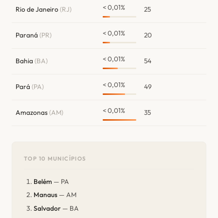
< 0,01%
Rio de Janeiro
(RJ)
25
< 0,01%
Paraná
(PR)
20
< 0,01%
Bahia
(BA)
54
< 0,01%
Pará
(PA)
49
< 0,01%
Amazonas
(AM)
35
TOP 10 MUNICÍPIOS
Belém
— PA
Manaus
— AM
Salvador
— BA