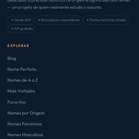
dedicados à precisão histórica na origem e significado dos nomes
— um projeto de quem realmente estuda o assunto.
✦ Desde 2011
✦ Revisado por especialistas
✦ Fontes históricas citadas
✦ API gratuita
EXPLORAR
Blog
Nome Perfeito
Nomes de A a Z
Mais Visitados
Favoritos
Nomes por Origem
Nomes Femininos
Nomes Masculinos