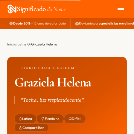
Significado
do Nome
Desde 2011
— 15 anos de autoridade
Revisado por
especialistas em etimo
EXPLORAR
NOME PERFEITO
Início
Letra G
Graziela Helena
ÁREA DO DEV
SIGNIFICADO & ORIGEM
Graziela Helena
"Tocha, luz resplandecente".
Latina
Feminino
Difícil
Compartilhar