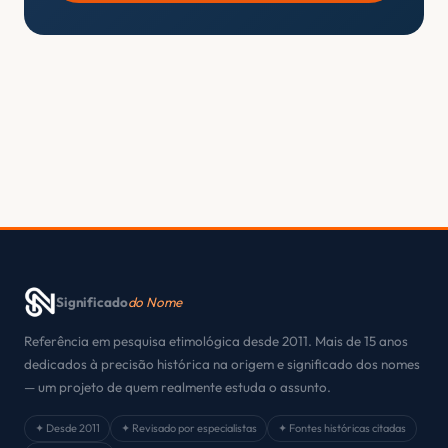
Significado
do Nome
Referência em pesquisa etimológica desde 2011. Mais de 15 anos
dedicados à precisão histórica na origem e significado dos nomes
— um projeto de quem realmente estuda o assunto.
✦ Desde 2011
✦ Revisado por especialistas
✦ Fontes históricas citadas