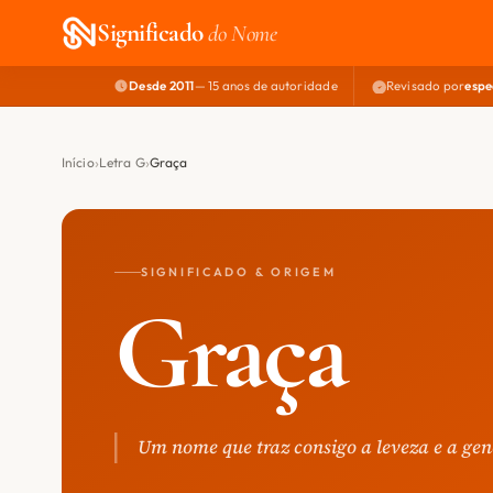
Significado
do Nome
Desde 2011
— 15 anos de autoridade
Revisado por
espe
Início
Letra G
Graça
SIGNIFICADO & ORIGEM
Graça
Um nome que traz consigo a leveza e a gen