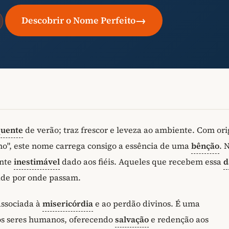
→
Descobrir o Nome Perfeito
uente
de verão; traz frescor e leveza ao ambiente. Com or
ivino", este nome carrega consigo a essência de uma
bênção
. 
ente
inestimável
dado aos fiéis. Aqueles que recebem essa
d
ade por onde passam.
associada à
misericórdia
e ao perdão divinos. É uma
s seres humanos, oferecendo
salvação
e redenção aos