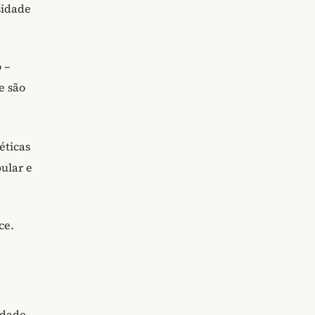
sidade
 –
e são
éticas
ular e
ce.
idade