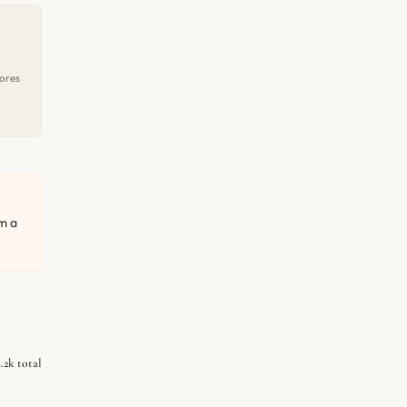
ores
m a
.2k total