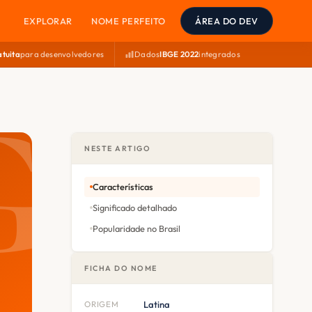
EXPLORAR
NOME PERFEITO
ÁREA DO DEV
atuita
para desenvolvedores
Dados
IBGE 2022
integrados
NESTE ARTIGO
Características
Significado detalhado
Popularidade no Brasil
FICHA DO NOME
ORIGEM
Latina