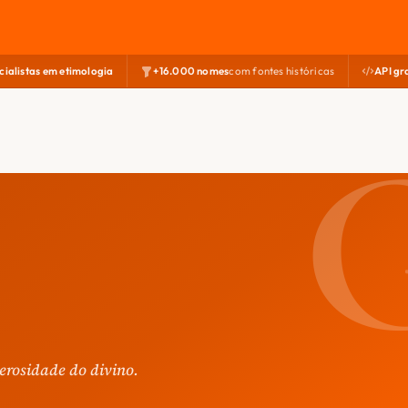
cialistas em etimologia
+16.000 nomes
com fontes históricas
API gr
erosidade do divino.