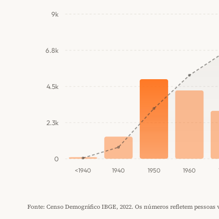
9k
6.8k
4.5k
2.3k
0
<1940
1940
1950
1960
Fonte: Censo Demográfico IBGE, 2022. Os números refletem pessoas vi