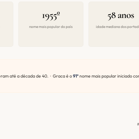
1955º
58 anos
a
nome mais popular do país
idade mediana dos portad
am até a década de 40. · Graca é o
91º
nome mais popular iniciado co
8