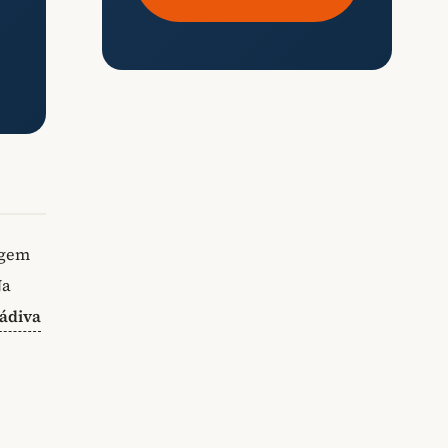
igem
Na
ádiva