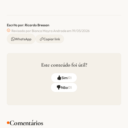
Escrito por: Ricardo Bressan
Revisado por Bianca Mayra Andrade em 19/05/2026
WhatsApp
Copiar link
Este conteúdo foi útil?
Sim
(
0
)
Não
(
0
)
Comentários