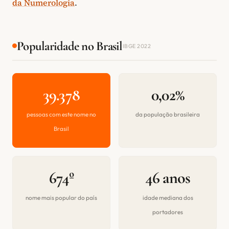
da Numerologia
.
Popularidade no Brasil
IBGE 2022
39.378
0,02%
pessoas com este nome no
da população brasileira
Brasil
674º
46 anos
nome mais popular do país
idade mediana dos
portadores