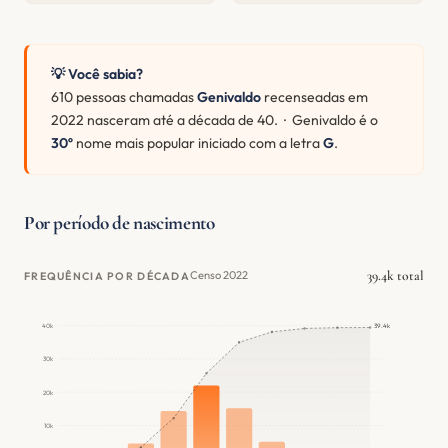
💡 Você sabia?
610 pessoas chamadas
Genivaldo
recenseadas em
2022 nasceram até a década de 40. · Genivaldo é o
30º
nome mais popular iniciado com a letra
G
.
Por período de nascimento
39.4k total
Censo 2022
FREQUÊNCIA POR DÉCADA
39.4k
40k
30k
20k
10k