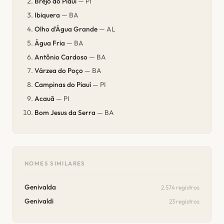
Brejo do Piauí
— PI
Ibiquera
— BA
Olho d'Água Grande
— AL
Água Fria
— BA
Antônio Cardoso
— BA
Várzea do Poço
— BA
Campinas do Piauí
— PI
Acauã
— PI
Bom Jesus da Serra
— BA
NOMES SIMILARES
Genivalda
2.574 registros
Genivaldi
23 registros