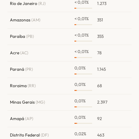
< 0,01%
Rio de Janeiro
(RJ)
1.273
< 0,01%
Amazonas
(AM)
351
< 0,01%
Paraíba
(PB)
355
< 0,01%
Acre
(AC)
78
0,01%
Paraná
(PR)
1.145
0,01%
Roraima
(RR)
68
0,01%
Minas Gerais
(MG)
2.397
0,01%
Amapá
(AP)
92
0,02%
Distrito Federal
(DF)
463