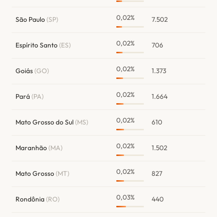
0,02%
São Paulo
(SP)
7.502
0,02%
Espírito Santo
(ES)
706
0,02%
Goiás
(GO)
1.373
0,02%
Pará
(PA)
1.664
0,02%
Mato Grosso do Sul
(MS)
610
0,02%
Maranhão
(MA)
1.502
0,02%
Mato Grosso
(MT)
827
0,03%
Rondônia
(RO)
440