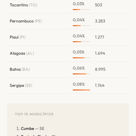
0,03%
Tocantins
(TO)
503
0,04%
Pernambuco
(PE)
3.283
0,04%
Piauí
(PI)
1.277
0,05%
Alagoas
(AL)
1.694
0,06%
Bahia
(BA)
8.995
0,08%
Sergipe
(SE)
1.764
TOP 10 MUNICÍPIOS
Cumbe
— SE