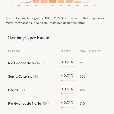
0
<1940
1940
1950
1960
1970
1980
1990
2000
2010
2020
Fonte: Censo Demográfico IBGE, 2022. Os números refletem pessoas
vivas recenseadas, não o total histórico de nascimentos.
Distribuição por Estado
ESTADO
% POP.
QUANTIDADE
< 0,01%
Rio Grande do Sul
(RS)
66
< 0,01%
Santa Catarina
(SC)
306
< 0,01%
Ceará
(CE)
434
< 0,01%
Rio Grande do Norte
(RN)
210