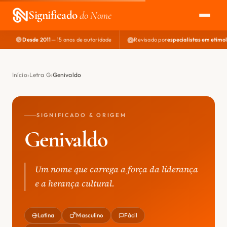
Significado
do Nome
Desde 2011
— 15 anos de autoridade
Revisado por
especialistas em etimo
EXPLORAR
NOME PERFEITO
Início
Letra G
Genivaldo
ÁREA DO DEV
SIGNIFICADO & ORIGEM
Genivaldo
Um nome que carrega a força da liderança
e a herança cultural.
Latina
Masculino
Fácil