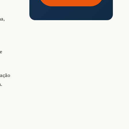
a,
 e
vação
m.