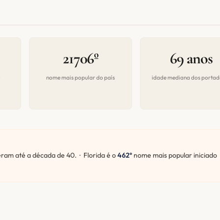
21706º
69 anos
a
nome mais popular do país
idade mediana dos portad
am até a década de 40. · Florida é o
462º
nome mais popular iniciado