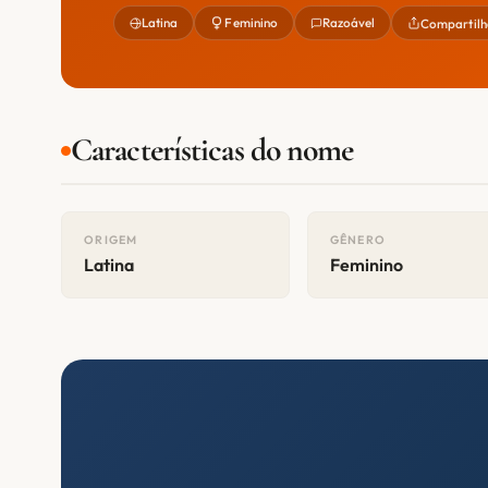
Latina
Feminino
Razoável
Compartilh
Características do nome
ORIGEM
GÊNERO
Latina
Feminino