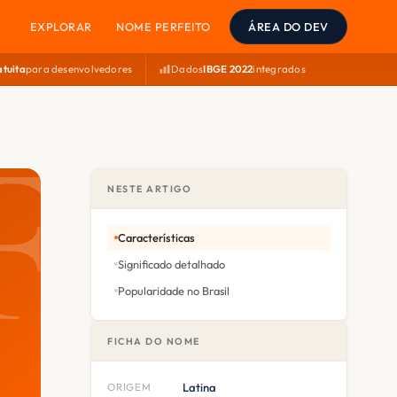
EXPLORAR
NOME PERFEITO
ÁREA DO DEV
atuita
para desenvolvedores
Dados
IBGE 2022
integrados
NESTE ARTIGO
Características
Significado detalhado
Popularidade no Brasil
FICHA DO NOME
ORIGEM
Latina