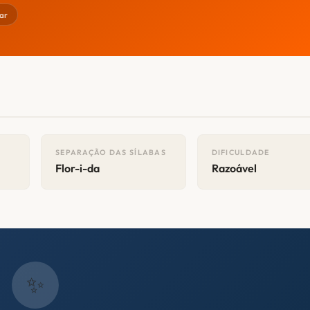
ar
SEPARAÇÃO DAS SÍLABAS
DIFICULDADE
Flor-i-da
Razoável
✨