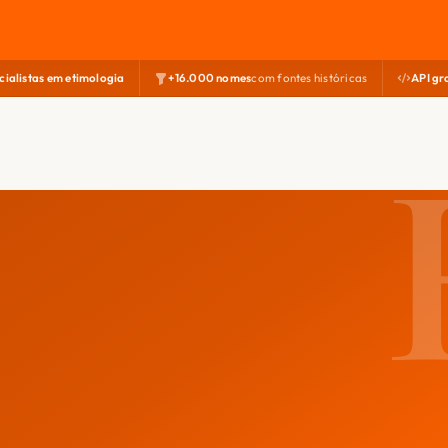
cialistas em etimologia
+16.000 nomes
com fontes históricas
API gr