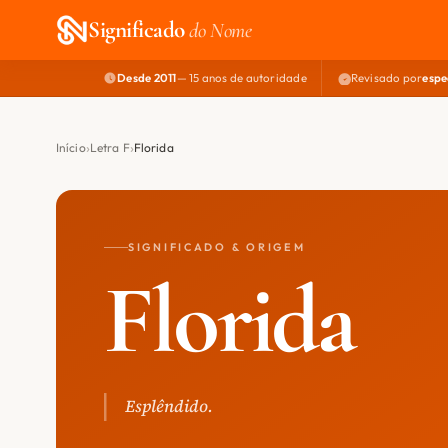
Significado
do Nome
Desde 2011
— 15 anos de autoridade
Revisado por
espe
Início
Letra F
Florida
SIGNIFICADO & ORIGEM
Florida
Esplêndido.