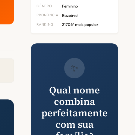
GÊNERO
Feminino
PRONÚNCIA
Razoável
RANKING
21706º mais popular
✨
Qual nome
combina
perfeitamente
com sua