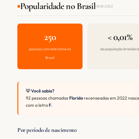
Popularidade no Brasil
IBGE 2022
250
< 0,01%
pessoas com este nome no
da população brasileir
Brasil
💡 Você sabia?
92 pessoas chamadas
Florida
recenseadas em 2022 nascer
com a letra
F
.
Por período de nascimento