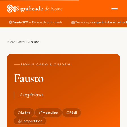
Significado
do Nome
Desde 2011
— 15 anos de autoridade
Revisado por
especialistas em etimo
EXPLORAR
NOME PERFEITO
Início
Letra F
Fausto
ÁREA DO DEV
SIGNIFICADO & ORIGEM
Fausto
Auspicioso.
Latina
Masculino
Fácil
Compartilhar