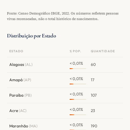
Fonte: Censo Demográfico IBGE, 2022. Os números refletem pessoas
vivas recenseadas, não o total histórico de nascimentos.
Distribuição por Estado
ESTADO
% POP.
QUANTIDADE
< 0,01%
Alagoas
(AL)
60
< 0,01%
Amapá
(AP)
17
< 0,01%
Paraíba
(PB)
107
< 0,01%
Acre
(AC)
23
< 0,01%
Maranhão
(MA)
190