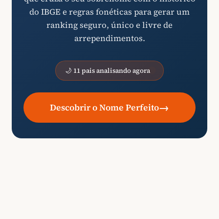
do IBGE e regras fonéticas para gerar um
ranking seguro, único e livre de
arrependimentos.
🌙 11 pais analisando agora
→
Descobrir o Nome Perfeito