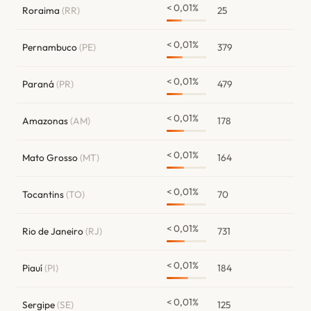
< 0,01%
Roraima
(RR)
25
< 0,01%
Pernambuco
(PE)
379
< 0,01%
Paraná
(PR)
479
< 0,01%
Amazonas
(AM)
178
< 0,01%
Mato Grosso
(MT)
164
< 0,01%
Tocantins
(TO)
70
< 0,01%
Rio de Janeiro
(RJ)
731
< 0,01%
Piauí
(PI)
184
< 0,01%
Sergipe
(SE)
125