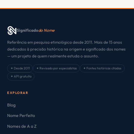
Significado
do Nome
Referência em pesquisa etimológica desde 2011. Mais de 15 anos
dedicados à precisão histórica na origem e significado dos nomes
— um projeto de quem realmente estuda o assunto.
✦ Desde 2011
✦ Revisado por especialistas
✦ Fontes históricas citadas
✦ API gratuita
EXPLORAR
Blog
Nome Perfeito
Nomes de A a Z