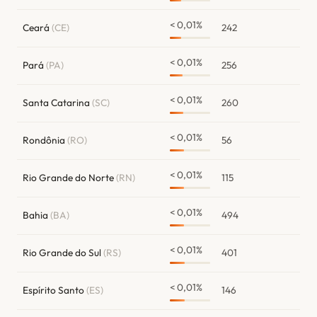
< 0,01%
Ceará
(CE)
242
< 0,01%
Pará
(PA)
256
< 0,01%
Santa Catarina
(SC)
260
< 0,01%
Rondônia
(RO)
56
< 0,01%
Rio Grande do Norte
(RN)
115
< 0,01%
Bahia
(BA)
494
< 0,01%
Rio Grande do Sul
(RS)
401
< 0,01%
Espírito Santo
(ES)
146