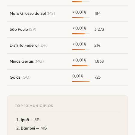
< 0,01%
Mato Grosso do Sul
(MS)
184
< 0,01%
São Paulo
(SP)
3.273
< 0,01%
Distrito Federal
(DF)
214
< 0,01%
Minas Gerais
(MG)
1.838
0,01%
Goiás
(GO)
723
TOP 10 MUNICÍPIOS
Ipuã
— SP
Bambuí
— MG