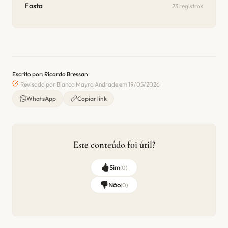
Fasta
23 registros
Escrito por: Ricardo Bressan
Revisado por Bianca Mayra Andrade em 19/05/2026
WhatsApp
Copiar link
Este conteúdo foi útil?
Sim
(
0
)
Não
(
0
)