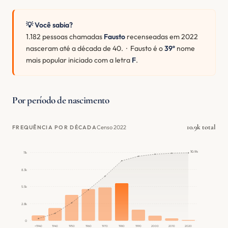
💡 Você sabia?
1.182 pessoas chamadas
Fausto
recenseadas em 2022
nasceram até a década de 40. · Fausto é o
39º
nome
mais popular iniciado com a letra
F
.
Por período de nascimento
10.9k total
Censo 2022
FREQUÊNCIA POR DÉCADA
10.9k
11k
8.3k
5.5k
2.8k
0
<1940
1940
1950
1960
1970
1980
1990
2000
2010
2020