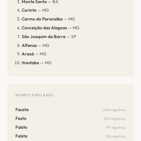
Monte Santo
— BA
Corinto
— MG
Carmo do Paranaíba
— MG
Conceição das Alagoas
— MG
São Joaquim da Barra
— SP
Alfenas
— MG
Araxá
— MG
Ituiutaba
— MG
NOMES SIMILARES
Fausta
1.474 registros
Fasto
203 registros
Falsto
99 registros
Falsta
30 registros