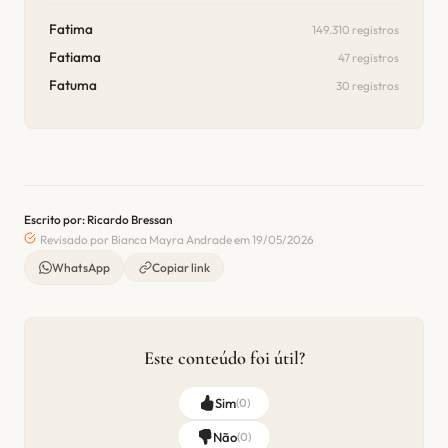
Fatima
149.310 registros
Fatiama
47 registros
Fatuma
30 registros
Escrito por: Ricardo Bressan
Revisado por Bianca Mayra Andrade em 19/05/2026
WhatsApp
Copiar link
Este conteúdo foi útil?
Sim
(
0
)
Não
(
0
)