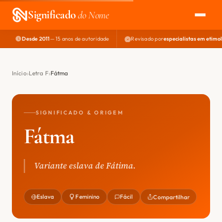
Significado
do Nome
Desde 2011
— 15 anos de autoridade
Revisado por
especialistas em etimo
EXPLORAR
NOME PERFEITO
Início
Letra F
Fátma
ÁREA DO DEV
SIGNIFICADO & ORIGEM
Fátma
Variante eslava de Fátima.
Eslava
Feminino
Fácil
Compartilhar