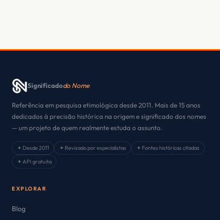
Significado
do Nome
Referência em pesquisa etimológica desde 2011. Mais de 15 anos
dedicados à precisão histórica na origem e significado dos nomes
— um projeto de quem realmente estuda o assunto.
✦ Desde 2011
✦ Revisado por especialistas
✦ Fontes históricas citadas
✦ API gratuita
EXPLORAR
Blog