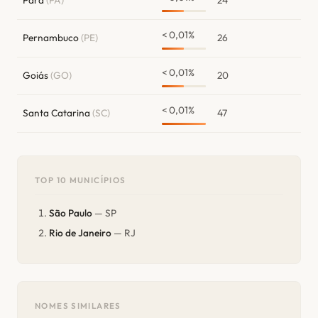
< 0,01%
Pernambuco
(PE)
26
< 0,01%
Goiás
(GO)
20
< 0,01%
Santa Catarina
(SC)
47
TOP 10 MUNICÍPIOS
São Paulo
— SP
Rio de Janeiro
— RJ
NOMES SIMILARES