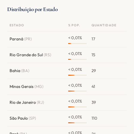
Distribuição por Estado
ESTADO
% POP.
QUANTIDADE
< 0,01%
Paraná
(PR)
17
< 0,01%
Rio Grande do Sul
(RS)
15
< 0,01%
Bahia
(BA)
29
< 0,01%
Minas Gerais
(MG)
41
< 0,01%
Rio de Janeiro
(RJ)
39
< 0,01%
São Paulo
(SP)
110
< 0,01%
Pará
(PA)
24