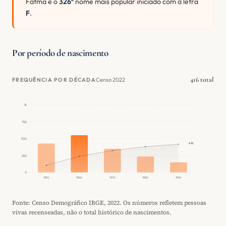
Fatma é o
326º
nome mais popular iniciado com a letra
F
.
Por período de nascimento
416 total
Censo 2022
FREQUÊNCIA POR DÉCADA
1k
750
500
416
250
0
1950
1960
1970
1980
1990
Fonte: Censo Demográfico IBGE, 2022. Os números refletem pessoas
vivas recenseadas, não o total histórico de nascimentos.