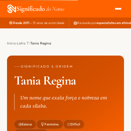
Significado
do Nome
Desde 2011
— 15 anos de autoridade
Revisado por
especialistas em etimo
EXPLORAR
NOME PERFEITO
Início
Letra T
Tania Regina
ÁREA DO DEV
SIGNIFICADO & ORIGEM
Tania Regina
Um nome que exala força e nobreza em
cada sílaba.
Eslava
Feminino
Difícil