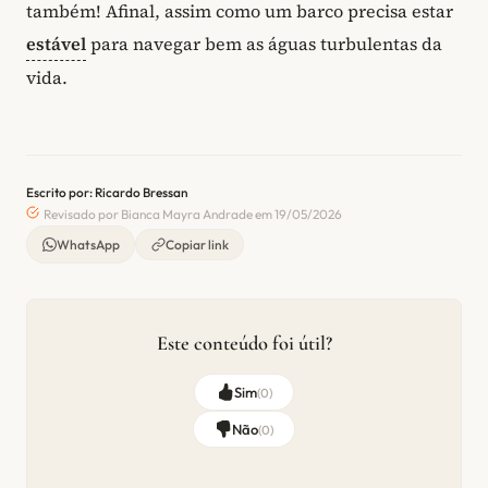
também! Afinal, assim como um barco precisa estar
estável
para navegar bem as águas turbulentas da
vida.
Escrito por: Ricardo Bressan
Revisado por Bianca Mayra Andrade em 19/05/2026
WhatsApp
Copiar link
Este conteúdo foi útil?
Sim
(
0
)
Não
(
0
)