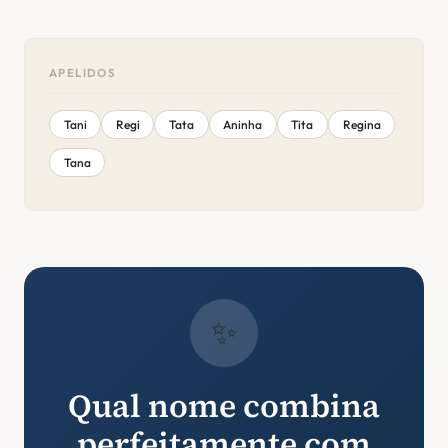
APELIDOS
Tani
Regi
Tata
Aninha
Tita
Regina
Tana
✨
Qual nome combina
perfeitamente com