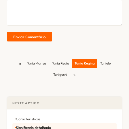
Enviar Comentário
«
Tania Marisa
Tania Regia
Tania Regina
Taniele
»
Taniguchi
NESTE ARTIGO
Características
Significado detalhado