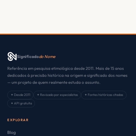
Significado
do Nome
Referência em pesquisa etimológica desde 2011. Mais de 15 anos
dedicados à precisão histórica na origem e significado dos nomes
— um projeto de quem realmente estuda o assunto.
✦ Desde 2011
✦ Revisado por especialistas
✦ Fontes históricas citadas
✦ API gratuita
EXPLORAR
Blog