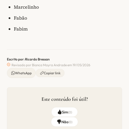
Marcelinho
Fabão
Fabim
Escrito por: Ricardo Bressan
Revisado por Bianca Mayra Andrade em 19/05/2026
WhatsApp
Copiar link
Este conteúdo foi útil?
Sim
(
0
)
Não
(
0
)