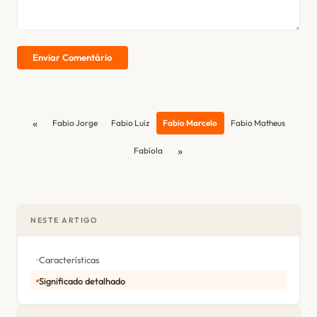
Enviar Comentário
«
Fabio Jorge
Fabio Luiz
Fabio Marcelo
Fabio Matheus
»
Fabíola
NESTE ARTIGO
Características
Significado detalhado