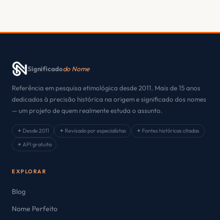
Significado
do Nome
Referência em pesquisa etimológica desde 2011. Mais de 15 anos
dedicados à precisão histórica na origem e significado dos nomes
— um projeto de quem realmente estuda o assunto.
✦ Desde 2011
✦ Revisado por especialistas
✦ Fontes históricas citadas
✦ API gratuita
EXPLORAR
Blog
Nome Perfeito