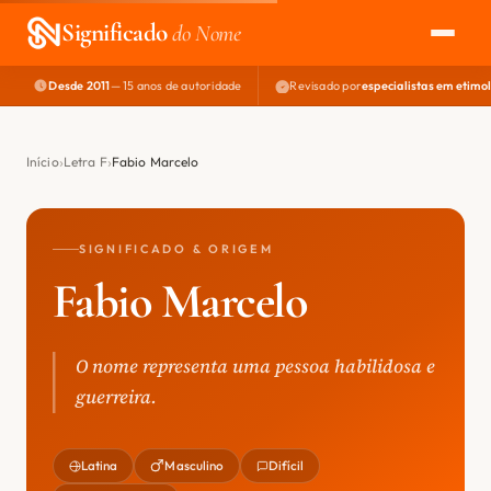
Significado
do Nome
Desde 2011
— 15 anos de autoridade
Revisado por
especialistas em etimo
EXPLORAR
NOME PERFEITO
Início
Letra F
Fabio Marcelo
ÁREA DO DEV
SIGNIFICADO & ORIGEM
Fabio Marcelo
O nome representa uma pessoa habilidosa e
guerreira.
Latina
Masculino
Difícil