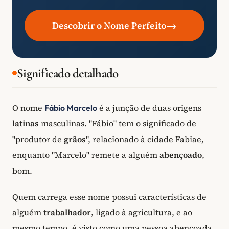
→
Descobrir o Nome Perfeito
Significado detalhado
O nome
é a junção de duas origens
Fábio Marcelo
latinas
masculinas. "Fábio" tem o significado de
"produtor de
grãos
", relacionado à cidade Fabiae,
enquanto "Marcelo" remete a alguém
abençoado
,
bom.
Quem carrega esse nome possui características de
alguém
trabalhador
, ligado à agricultura, e ao
mesmo tempo, é visto como uma pessoa abençoada,