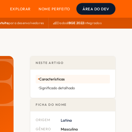
EXPLORAR
NOME PERFEITO
ÁREA DO DEV
atuita
para desenvolvedores
Dados
IBGE 2022
integrados
NESTE ARTIGO
Características
Significado detalhado
FICHA DO NOME
ORIGEM
Latina
GÊNERO
Masculino