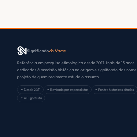
Significado
do Nome
Referência em pesquisa etimológica desde 2011. Mais de 15 anos
dedicados à precisão histórica na origem e significado dos nom
projeto de quem realmente estuda o assunto.
✦ Desde 2011
✦ Revisado por especialistas
✦ Fontes históricas citadas
✦ API gratuita