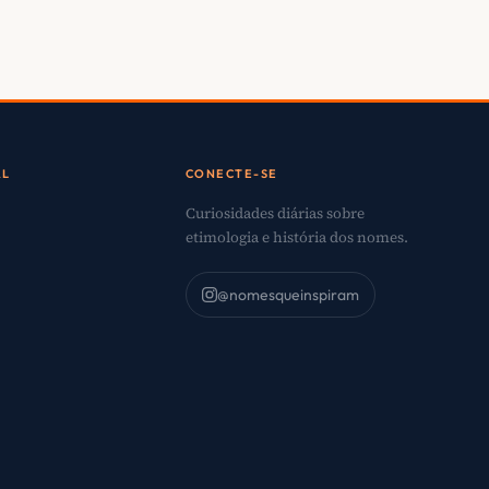
AL
CONECTE-SE
Curiosidades diárias sobre
etimologia e história dos nomes.
@nomesqueinspiram
o