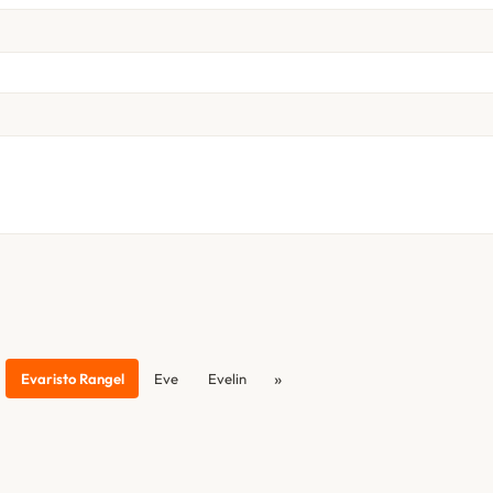
»
Evaristo Rangel
Eve
Evelin