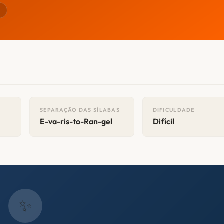
r
SEPARAÇÃO DAS SÍLABAS
DIFICULDADE
E-va-ris-to-Ran-gel
Difícil
✨