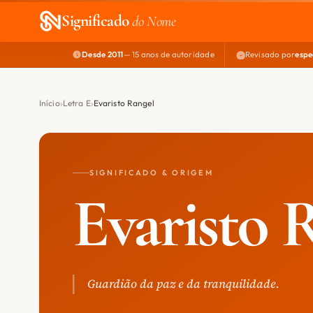
Significado
do Nome
Desde 2011
— 15 anos de autoridade
Revisado por
espe
Início
Letra E
Evaristo Rangel
SIGNIFICADO & ORIGEM
Evaristo 
Guardião da paz e da tranquilidade.