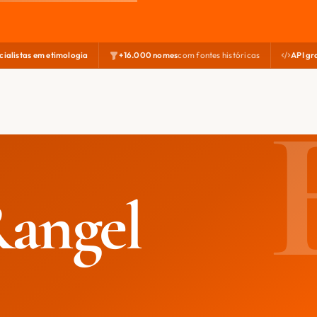
cialistas em etimologia
+16.000 nomes
com fontes históricas
API gr
Rangel