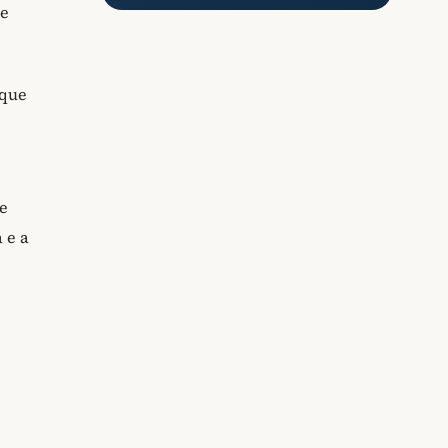
de
 que
e
 e a