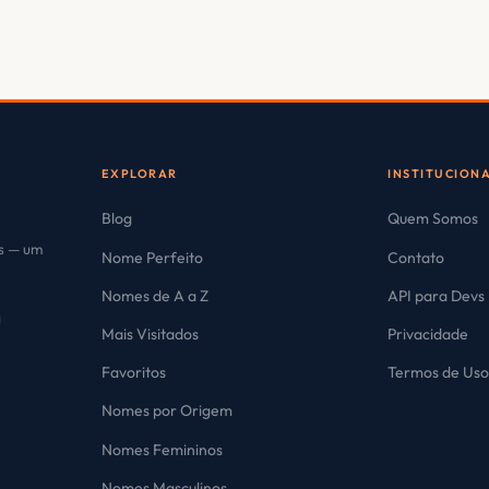
EXPLORAR
INSTITUCION
Blog
Quem Somos
es — um
Nome Perfeito
Contato
Nomes de A a Z
API para Devs
Mais Visitados
Privacidade
Favoritos
Termos de Us
Nomes por Origem
Nomes Femininos
Nomes Masculinos