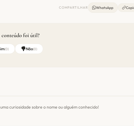
COMPARTILHAR
WhatsApp
Copia
 conteúdo foi útil?
Sim
Não
(
0
)
(
0
)
 uma curiosidade sobre o nome ou alguém conhecido!