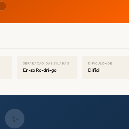
ar
SEPARAÇÃO DAS SÍLABAS
DIFICULDADE
En-zo Ro-dri-go
Difícil
✨