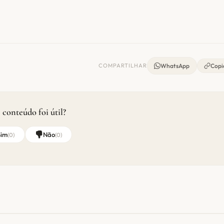
COMPARTILHAR
WhatsApp
Copia
 conteúdo foi útil?
Sim
Não
(
0
)
(
0
)