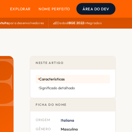
EXPLORAR
NOME PERFEITO
ÁREA DO DEV
atuita
para desenvolvedores
Dados
IBGE 2022
integrados
NESTE ARTIGO
Características
Significado detalhado
FICHA DO NOME
ORIGEM
Italiana
GÊNERO
Masculino