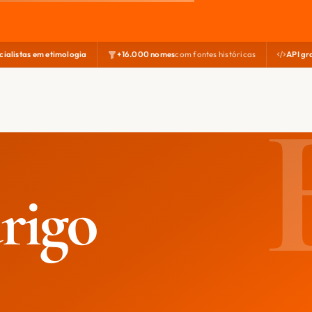
cialistas em etimologia
+16.000 nomes
com fontes históricas
API gr
rigo