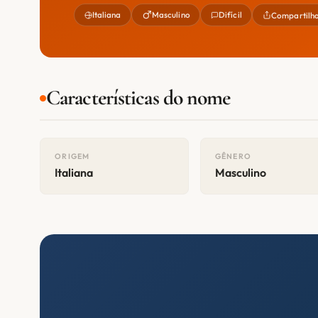
Italiana
Masculino
Difícil
Compartilh
Características do nome
ORIGEM
GÊNERO
Italiana
Masculino