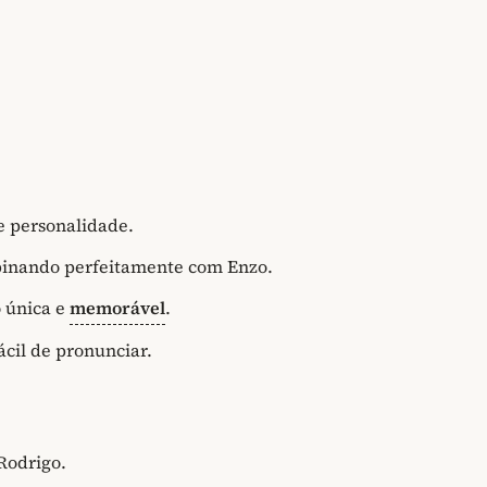
e personalidade.
binando perfeitamente com Enzo.
 única e
memorável
.
cil de pronunciar.
Rodrigo.