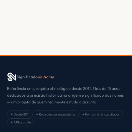
Significado
do Nome
Referência em pesquisa etimológica desde 2011. Mais de 15 anos
dedicados à precisão histórica na origem e significado dos nomes
— um projeto de quem realmente estuda o assunto.
✦ Desde 2011
✦ Revisado por especialistas
✦ Fontes históricas citadas
✦ API gratuita