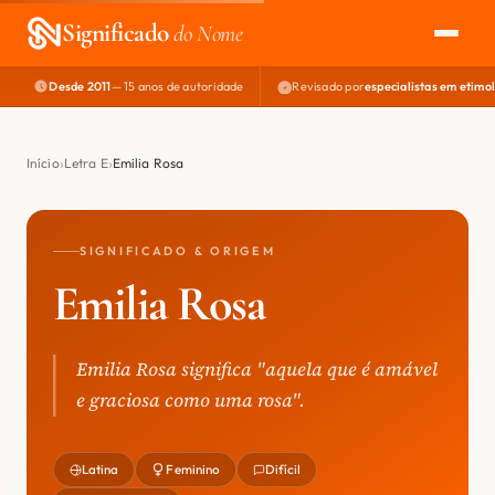
Significado
do Nome
Desde 2011
— 15 anos de autoridade
Revisado por
especialistas em etimo
EXPLORAR
NOME PERFEITO
Início
Letra E
Emilia Rosa
ÁREA DO DEV
SIGNIFICADO & ORIGEM
Emilia Rosa
Emilia Rosa significa "aquela que é amável
e graciosa como uma rosa".
Latina
Feminino
Difícil