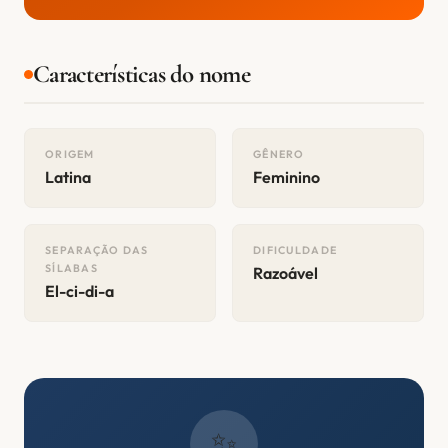
Características do nome
ORIGEM
GÊNERO
Latina
Feminino
SEPARAÇÃO DAS
DIFICULDADE
SÍLABAS
Razoável
El-ci-di-a
✨