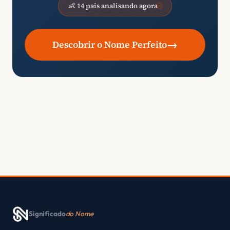
👶 14 pais analisando agora
→
Descobrir o Nome Perfeito
Significado
do Nome