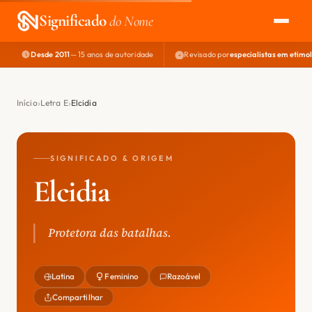
Significado
do Nome
Desde 2011
— 15 anos de autoridade
Revisado por
especialistas em etimo
EXPLORAR
NOME PERFEITO
Início
Letra E
Elcidia
ÁREA DO DEV
SIGNIFICADO & ORIGEM
Elcidia
Protetora das batalhas.
Latina
Feminino
Razoável
Compartilhar