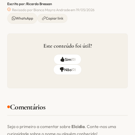
Escrito por: Ricardo Bressan
Revisado por Bianca Mayra Andrade em 19/05/2026
WhatsApp
Copiar link
Este conteúdo foi útil?
Sim
(
0
)
Não
(
0
)
Comentários
Seja o primeiro a comentar sobre
Elcidia
. Conte-nos uma
curiosidade sobre o nome ou alguém conhecido!