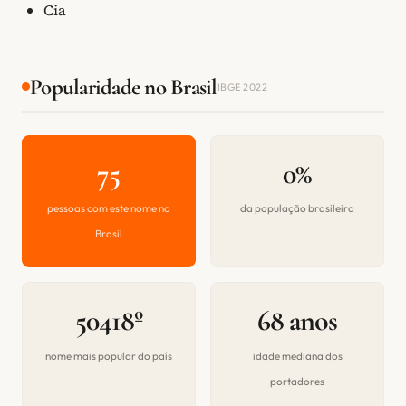
Cia
Popularidade no Brasil
IBGE 2022
75
0%
pessoas com este nome no
da população brasileira
Brasil
50418º
68 anos
nome mais popular do país
idade mediana dos
portadores