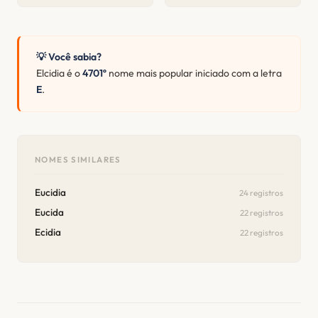
💡 Você sabia?
Elcidia é o
4701º
nome mais popular iniciado com a letra
E
.
NOMES SIMILARES
Eucidia
24 registros
Eucida
22 registros
Ecidia
22 registros