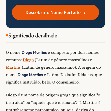
→
Descobrir o Nome Perfeito
Significado detalhado
O nome
é composto por dois nomes
Diogo Martins
comuns:
Diogo
(Latim de gênero masculino) e
Martins
(Latim de gênero masculino). A origem do
nome
é Latim. Do latim Didacus, que
Diogo Martins
significa instruído, belo. O
conselheiro
.
Diogo é um nome de origem grega que significa "o
instruído" ou "aquele que é ensinado". Já Martins é
um sobrenome
patronímico
, ou seja, deriva do