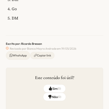
Go
DM
Escrito por: Ricardo Bressan
Revisado por Bianca Mayra Andrade em 19/05/2026
WhatsApp
Copiar link
Este conteúdo foi útil?
Sim
(
0
)
Não
(
0
)