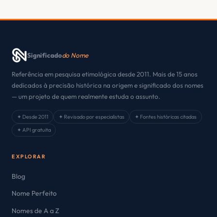
Significado
do Nome
Referência em pesquisa etimológica desde 2011. Mais de 15 anos
dedicados à precisão histórica na origem e significado dos nomes
— um projeto de quem realmente estuda o assunto.
✦ Desde 2011
✦ Revisado por especialistas
✦ Fontes históricas citadas
✦ API gratuita
EXPLORAR
Blog
Nome Perfeito
Nomes de A a Z