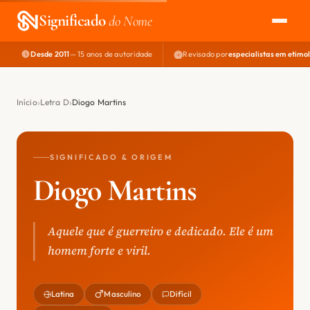
Significado
do Nome
Desde 2011
— 15 anos de autoridade
Revisado por
especialistas em etimo
EXPLORAR
NOME PERFEITO
Início
Letra D
Diogo Martins
ÁREA DO DEV
SIGNIFICADO & ORIGEM
Diogo Martins
Aquele que é guerreiro e dedicado. Ele é um
homem forte e viril.
Latina
Masculino
Difícil