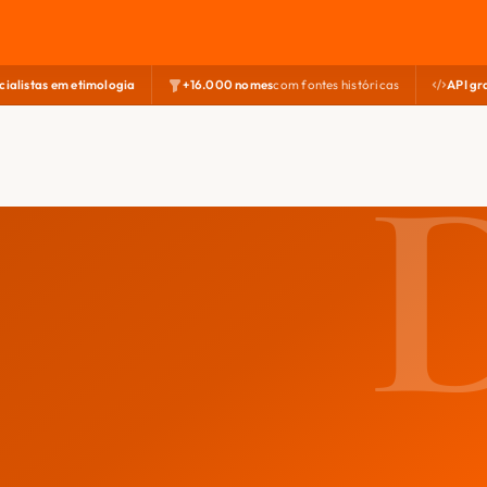
cialistas em etimologia
+16.000 nomes
com fontes históricas
API gr