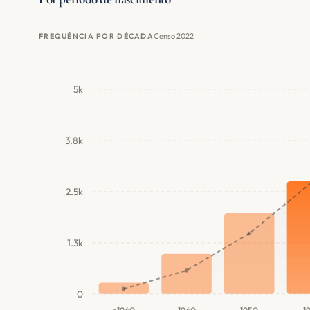
Censo 2022
FREQUÊNCIA POR DÉCADA
5k
3.8k
2.5k
1.3k
0