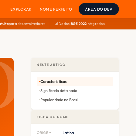
EXPLORAR
NOME PERFEITO
ÁREA DO DEV
atuita
para desenvolvedores
Dados
IBGE 2022
integrados
NESTE ARTIGO
Características
Significado detalhado
Popularidade no Brasil
FICHA DO NOME
ORIGEM
Latina