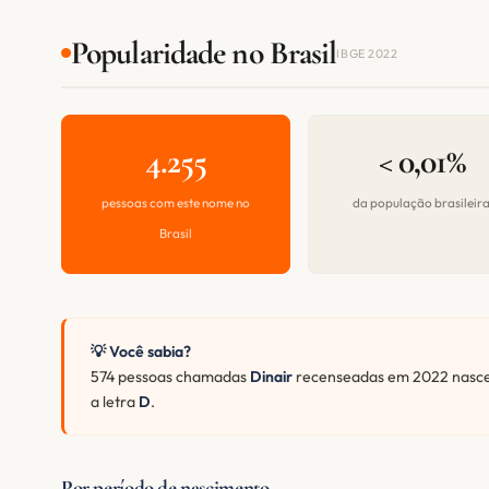
Popularidade no Brasil
IBGE 2022
4.255
< 0,01%
pessoas com este nome no
da população brasileir
Brasil
💡 Você sabia?
574 pessoas chamadas
Dinair
recenseadas em 2022 nascer
a letra
D
.
Por período de nascimento