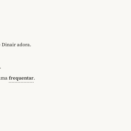
 Dinair adora.
.
tuma
frequentar
.