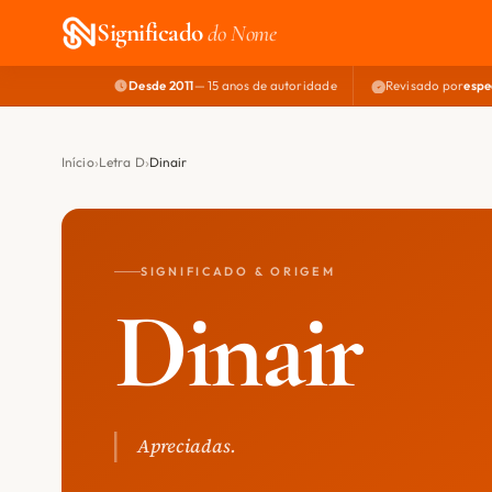
Significado
do Nome
Desde 2011
— 15 anos de autoridade
Revisado por
espe
Início
Letra D
Dinair
SIGNIFICADO & ORIGEM
Dinair
Apreciadas.