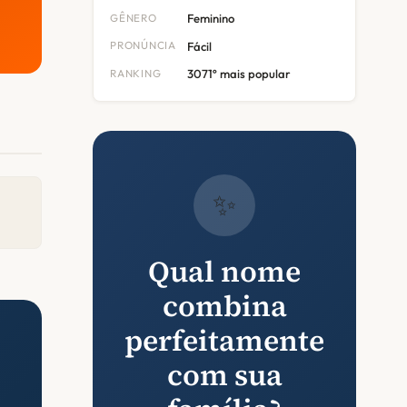
GÊNERO
Feminino
PRONÚNCIA
Fácil
RANKING
3071º mais popular
✨
Qual nome
combina
perfeitamente
com sua