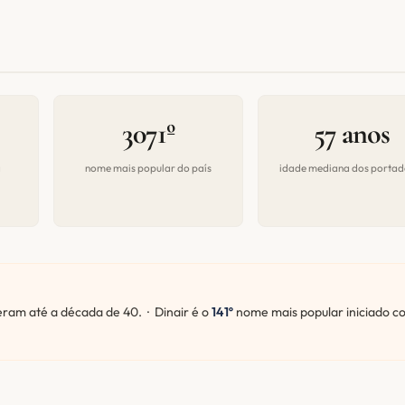
3071º
57 anos
a
nome mais popular do país
idade mediana dos portad
am até a década de 40. · Dinair é o
141º
nome mais popular iniciado c