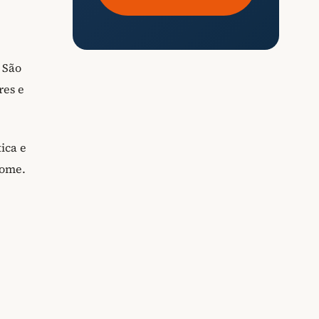
 São
res e
ica e
nome.