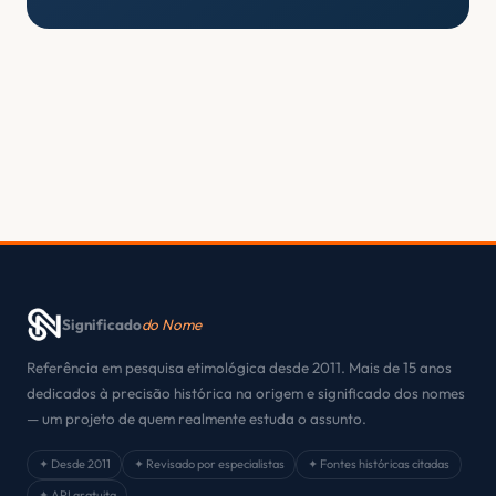
Significado
do Nome
Referência em pesquisa etimológica desde 2011. Mais de 15 anos
dedicados à precisão histórica na origem e significado dos nomes
— um projeto de quem realmente estuda o assunto.
✦ Desde 2011
✦ Revisado por especialistas
✦ Fontes históricas citadas
✦ API gratuita