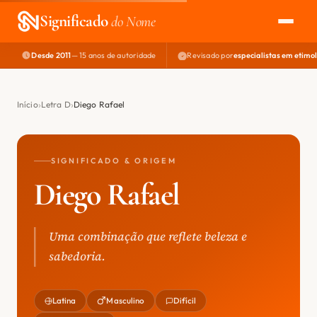
Significado
do Nome
Desde 2011
— 15 anos de autoridade
Revisado por
especialistas em etimo
EXPLORAR
NOME PERFEITO
Início
Letra D
Diego Rafael
ÁREA DO DEV
SIGNIFICADO & ORIGEM
Diego Rafael
Uma combinação que reflete beleza e
sabedoria.
Latina
Masculino
Difícil