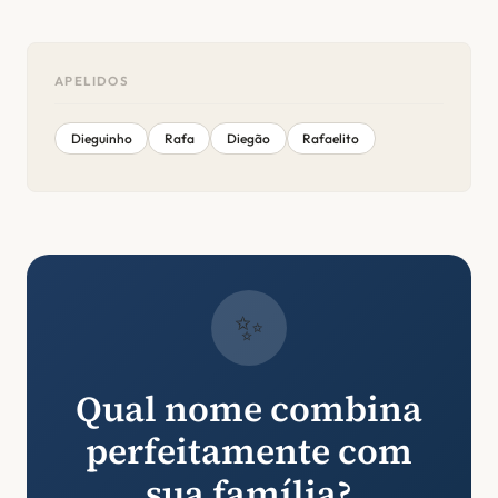
APELIDOS
Dieguinho
Rafa
Diegão
Rafaelito
✨
Qual nome combina
perfeitamente com
sua família?