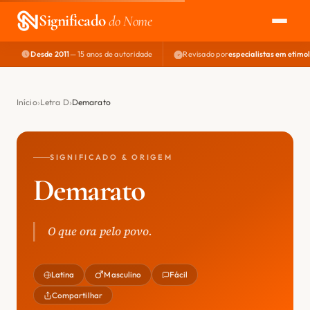
Significado
do Nome
Desde 2011
— 15 anos de autoridade
Revisado por
especialistas em etimo
EXPLORAR
NOME PERFEITO
Início
Letra D
Demarato
ÁREA DO DEV
SIGNIFICADO & ORIGEM
Demarato
O que ora pelo povo.
Latina
Masculino
Fácil
Compartilhar