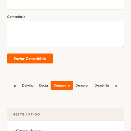
Comentário
Enviar Comentário
«
»
Delvina
Delza
Demarato
Demeter
Demétria
NESTE ARTIGO
Características