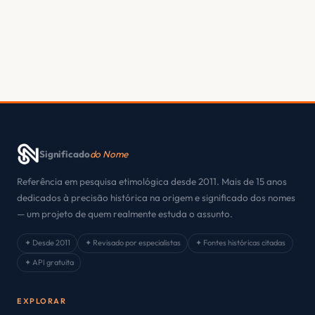
Significado
do Nome
Referência em pesquisa etimológica desde 2011. Mais de 15 anos
dedicados à precisão histórica na origem e significado dos nomes
— um projeto de quem realmente estuda o assunto.
✦ Desde 2011
✦ Revisado por especialistas
✦ Fontes históricas citadas
✦ API gratuita
EXPLORAR