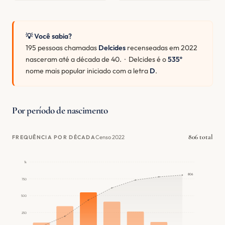
💡 Você sabia?
195 pessoas chamadas
Delcides
recenseadas em 2022
nasceram até a década de 40. · Delcides é o
535º
nome mais popular iniciado com a letra
D
.
Por período de nascimento
806 total
Censo 2022
FREQUÊNCIA POR DÉCADA
1k
806
750
500
250