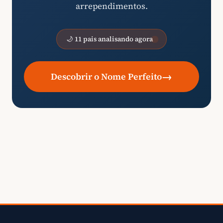
arrependimentos.
🌙 11 pais analisando agora
→
Descobrir o Nome Perfeito