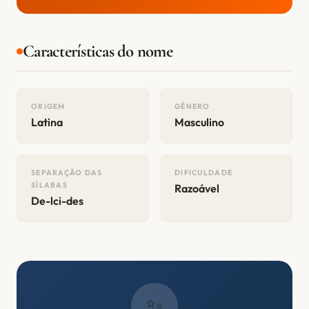
Características do nome
ORIGEM
GÊNERO
Latina
Masculino
SEPARAÇÃO DAS
DIFICULDADE
SÍLABAS
Razoável
De-lci-des
✨