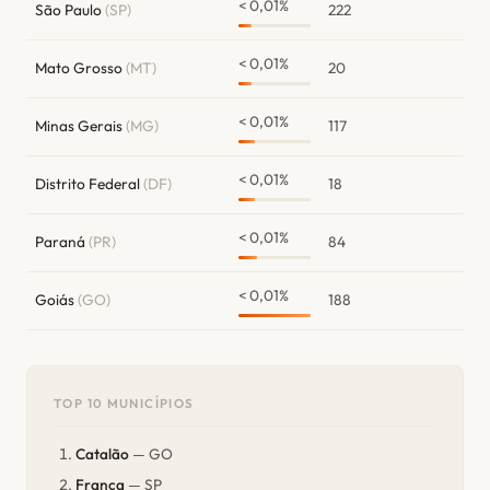
< 0,01%
São Paulo
(SP)
222
< 0,01%
Mato Grosso
(MT)
20
< 0,01%
Minas Gerais
(MG)
117
< 0,01%
Distrito Federal
(DF)
18
< 0,01%
Paraná
(PR)
84
< 0,01%
Goiás
(GO)
188
TOP 10 MUNICÍPIOS
Catalão
— GO
Franca
— SP