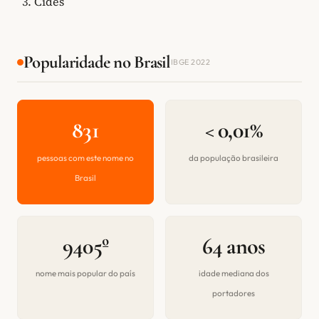
Cides
Popularidade no Brasil
IBGE 2022
831
< 0,01%
pessoas com este nome no
da população brasileira
Brasil
9405º
64 anos
nome mais popular do país
idade mediana dos
portadores