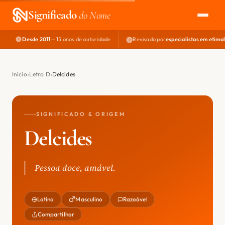
Significado
do Nome
Desde 2011
— 15 anos de autoridade
Revisado por
especialistas em etimo
EXPLORAR
NOME PERFEITO
Início
Letra D
Delcides
ÁREA DO DEV
SIGNIFICADO & ORIGEM
Delcides
Pessoa doce, amável.
Latina
Masculino
Razoável
Compartilhar