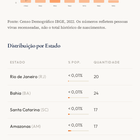
0
<1940
1940
1950
1960
1970
1980
1990
Fonte: Censo Demográfico IBGE, 2022. Os números refletem pessoas
vivas recenseadas, não o total histórico de nascimentos.
Distribuição por Estado
ESTADO
% POP.
QUANTIDADE
< 0,01%
Rio de Janeiro
(RJ)
20
< 0,01%
Bahia
(BA)
24
< 0,01%
Santa Catarina
(SC)
17
< 0,01%
Amazonas
(AM)
17