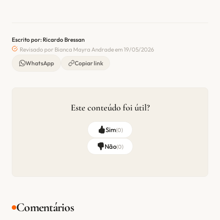
Escrito por: Ricardo Bressan
Revisado por Bianca Mayra Andrade em 19/05/2026
WhatsApp
Copiar link
Este conteúdo foi útil?
Sim
(
0
)
Não
(
0
)
Comentários