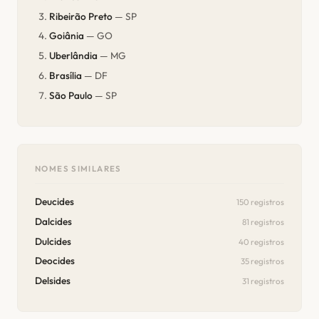
Ribeirão Preto
— SP
Goiânia
— GO
Uberlândia
— MG
Brasília
— DF
São Paulo
— SP
NOMES SIMILARES
Deucides
150 registros
Dalcides
81 registros
Dulcides
40 registros
Deocides
35 registros
Delsides
31 registros