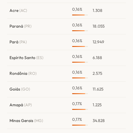
0,16%
Acre
(AC)
1.308
0,16%
Paraná
(PR)
18.055
0,16%
Pará
(PA)
12.949
0,16%
Espírito Santo
(ES)
6.188
0,16%
Rondônia
(RO)
2.575
0,16%
Goiás
(GO)
11.625
0,17%
Amapá
(AP)
1.225
0,17%
Minas Gerais
(MG)
34.828