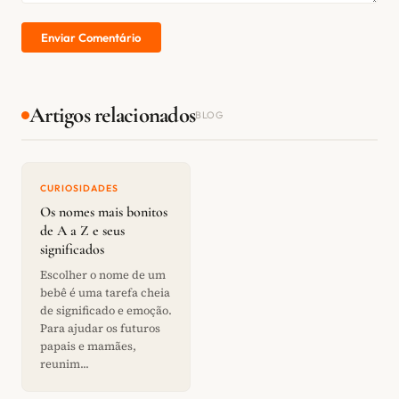
Enviar Comentário
Artigos relacionados
BLOG
CURIOSIDADES
Os nomes mais bonitos
de A a Z e seus
significados
Escolher o nome de um
bebê é uma tarefa cheia
de significado e emoção.
Para ajudar os futuros
papais e mamães,
reunim...