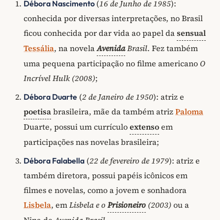
(
16 de Junho de 1985
):
Débora Nascimento
conhecida por diversas interpretações, no Brasil
ficou conhecida por dar vida ao papel da
sensual
Tessália
, na novela
Avenida
Brasil
. Fez também
uma pequena participação no filme americano
O
Incrível Hulk (2008)
;
(
2 de Janeiro de 1950
): atriz e
Débora Duarte
poetisa
brasileira, mãe da também atriz
Paloma
Duarte, possui um currículo
extenso
em
participações nas novelas brasileira;
(
22 de fevereiro de 1979
): atriz e
Débora Falabella
também diretora, possui papéis icônicos em
filmes e novelas, como a jovem e sonhadora
Lisbela
, em
Lisbela e o
Prisioneiro
(2003)
ou a
Nina de
Avenida Brasil
.