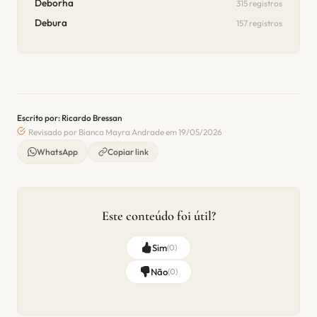
Deborha
315 registros
Debura
157 registros
Escrito por: Ricardo Bressan
Revisado por Bianca Mayra Andrade em 19/05/2026
WhatsApp
Copiar link
Este conteúdo foi útil?
Sim
(
0
)
Não
(
0
)