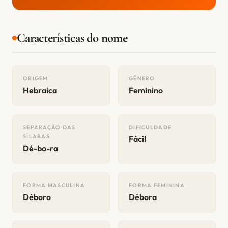
Características do nome
ORIGEM
GÊNERO
Hebraica
Feminino
SEPARAÇÃO DAS
DIFICULDADE
SÍLABAS
Fácil
Dé-bo-ra
FORMA MASCULINA
FORMA FEMININA
Déboro
Débora