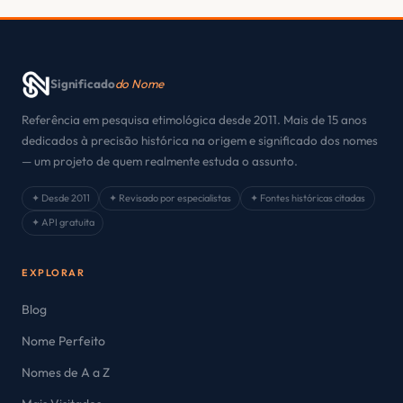
Significado
do Nome
Referência em pesquisa etimológica desde 2011. Mais de 15 anos
dedicados à precisão histórica na origem e significado dos nomes
— um projeto de quem realmente estuda o assunto.
✦ Desde 2011
✦ Revisado por especialistas
✦ Fontes históricas citadas
✦ API gratuita
EXPLORAR
Blog
Nome Perfeito
Nomes de A a Z