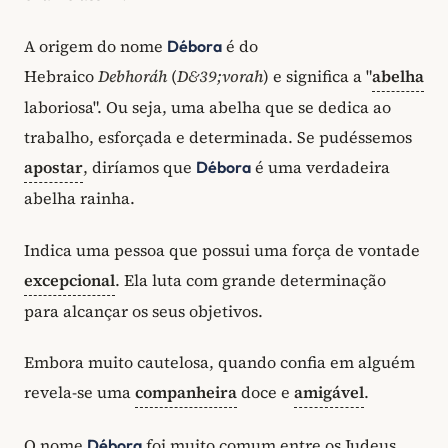
A origem do nome
é do
Débora
Hebraico
Debhoráh
(
D&39;vorah
) e significa a "
abelha
laboriosa". Ou seja, uma abelha que se dedica ao
trabalho, esforçada e determinada. Se pudéssemos
apostar
, diríamos que
é uma verdadeira
Débora
abelha rainha.
Indica uma pessoa que possui uma força de vontade
excepcional
. Ela luta com grande determinação
para alcançar os seus objetivos.
Embora muito cautelosa, quando confia em alguém
revela-se uma
companheira
doce e
amigável
.
O nome
foi muito comum entre os Judeus.
Débora