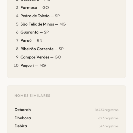
Formoso
— GO
Pedro de Toledo
— SP
São Félix de Minas
— MG
Guarantã
— SP
Paraú
— RN
Ribeirão Corrente
— SP
Campos Verdes
— GO
Pequeri
— MG
NOMES SIMILARES
Deborah
18.733 registros
Dhebora
627 registros
Debira
547 registros