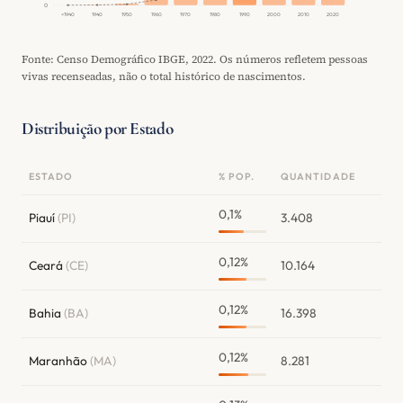
0
<1940
1940
1950
1960
1970
1980
1990
2000
2010
2020
Fonte: Censo Demográfico IBGE, 2022. Os números refletem pessoas
vivas recenseadas, não o total histórico de nascimentos.
Distribuição por Estado
ESTADO
% POP.
QUANTIDADE
0,1%
Piauí
(PI)
3.408
0,12%
Ceará
(CE)
10.164
0,12%
Bahia
(BA)
16.398
0,12%
Maranhão
(MA)
8.281