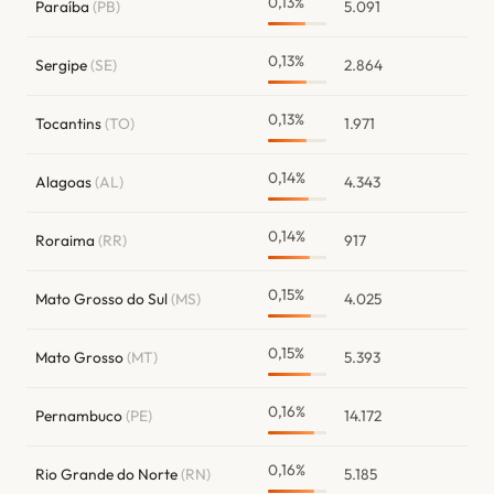
0,13%
Paraíba
(PB)
5.091
0,13%
Sergipe
(SE)
2.864
0,13%
Tocantins
(TO)
1.971
0,14%
Alagoas
(AL)
4.343
0,14%
Roraima
(RR)
917
0,15%
Mato Grosso do Sul
(MS)
4.025
0,15%
Mato Grosso
(MT)
5.393
0,16%
Pernambuco
(PE)
14.172
0,16%
Rio Grande do Norte
(RN)
5.185