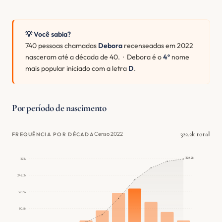
💡 Você sabia?
740 pessoas chamadas
Debora
recenseadas em 2022
nasceram até a década de 40. · Debora é o
4º
nome
mais popular iniciado com a letra
D
.
Por período de nascimento
322.2k total
Censo 2022
FREQUÊNCIA POR DÉCADA
322.2k
323k
242.3k
161.5k
80.8k