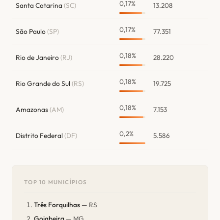
0,17%
Santa Catarina
(SC)
13.208
0,17%
São Paulo
(SP)
77.351
0,18%
Rio de Janeiro
(RJ)
28.220
0,18%
Rio Grande do Sul
(RS)
19.725
0,18%
Amazonas
(AM)
7.153
0,2%
Distrito Federal
(DF)
5.586
TOP 10 MUNICÍPIOS
Três Forquilhas
— RS
Goiabeira
— MG