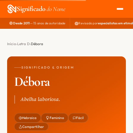
Significado
do Nome
Desde 2011
— 15 anos de autoridade
Revisado por
especialistas em etimo
EXPLORAR
NOME PERFEITO
Início
Letra D
Débora
ÁREA DO DEV
SIGNIFICADO & ORIGEM
Débora
Abelha laboriosa.
Hebraica
Feminino
Fácil
Compartilhar