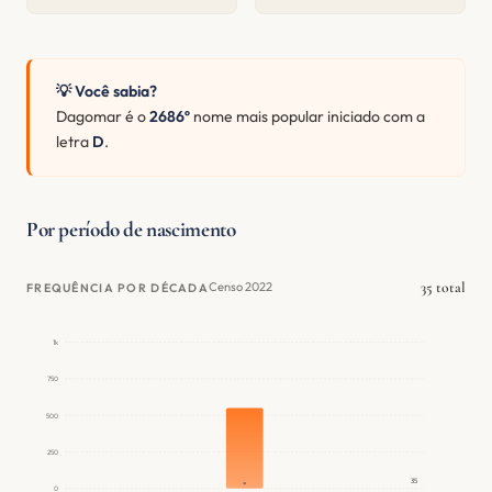
💡 Você sabia?
Dagomar é o
2686º
nome mais popular iniciado com a
letra
D
.
Por período de nascimento
35 total
Censo 2022
FREQUÊNCIA POR DÉCADA
1k
750
500
250
35
0