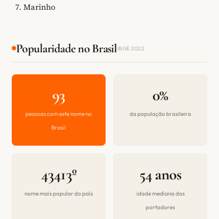
Marinho
Popularidade no Brasil
IBGE 2022
93
0%
pessoas com este nome no
da população brasileira
Brasil
43413º
54 anos
nome mais popular do país
idade mediana dos
portadores