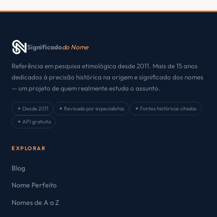
Significado
do Nome
Referência em pesquisa etimológica desde 2011. Mais de 15 anos
dedicados à precisão histórica na origem e significado dos nomes
— um projeto de quem realmente estuda o assunto.
✦ Desde 2011
✦ Revisado por especialistas
✦ Fontes históricas citadas
✦ API gratuita
EXPLORAR
Blog
Nome Perfeito
Nomes de A a Z