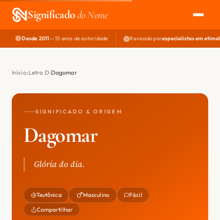
Significado
do Nome
Desde 2011
— 15 anos de autoridade
Revisado por
especialistas em etimo
EXPLORAR
NOME PERFEITO
Início
Letra D
Dagomar
ÁREA DO DEV
SIGNIFICADO & ORIGEM
Dagomar
Glória do dia.
Teutônica
Masculino
Fácil
Compartilhar