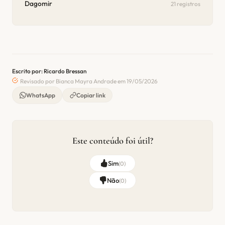
Dagomir
21 registros
Escrito por: Ricardo Bressan
Revisado por Bianca Mayra Andrade em 19/05/2026
WhatsApp
Copiar link
Este conteúdo foi útil?
Sim
(
0
)
Não
(
0
)