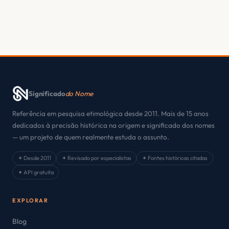
Significado
do Nome
Referência em pesquisa etimológica desde 2011. Mais de 15 anos
dedicados à precisão histórica na origem e significado dos nomes
— um projeto de quem realmente estuda o assunto.
✦ Desde 2011
✦ Revisado por especialistas
✦ Fontes históricas citadas
✦ API gratuita
EXPLORAR
Blog