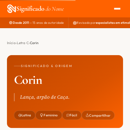
Significado
do Nome
Desde 2011
— 15 anos de autoridade
Revisado por
especialistas em etimo
EXPLORAR
NOME PERFEITO
Início
Letra C
Corin
ÁREA DO DEV
SIGNIFICADO & ORIGEM
Corin
Lança, arpão de Caça.
Latina
Feminino
Fácil
Compartilhar