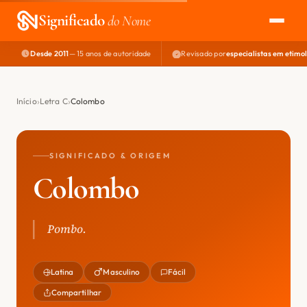
Significado
do Nome
Desde 2011
— 15 anos de autoridade
Revisado por
especialistas em etimo
EXPLORAR
NOME PERFEITO
Início
Letra C
Colombo
ÁREA DO DEV
SIGNIFICADO & ORIGEM
Colombo
Pombo.
Latina
Masculino
Fácil
Compartilhar