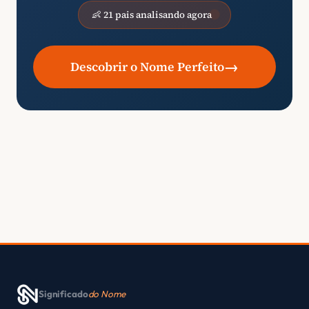
👶 21 pais analisando agora
→
Descobrir o Nome Perfeito
Significado
do Nome