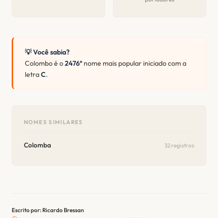
💡 Você sabia?
Colombo é o
2476º
nome mais popular iniciado com a
letra
C
.
NOMES SIMILARES
Colomba
32 registros
Escrito por: Ricardo Bressan