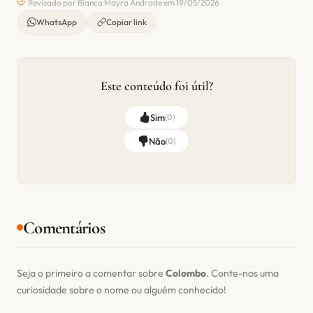
Revisado por Bianca Mayra Andrade em 19/05/2026
WhatsApp
Copiar link
Este conteúdo foi útil?
Sim
(
0
)
Não
(
0
)
Comentários
Seja o primeiro a comentar sobre
Colombo
. Conte-nos uma
curiosidade sobre o nome ou alguém conhecido!