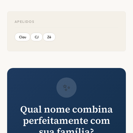
APELIDOS
Clau
CJ
Zé
✨
Qual nome combina
perfeitamente com
sua família?