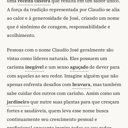
uma
receita
caseira
que resulta em um sabor único.
A força da tradição representada por Claudio se alia
ao calor e à generosidade de José, criando um nome
que é sinônimo de coragem, responsabilidade e
acolhimento.
Pessoas com o nome Claudio José geralmente são
vistas como líderes naturais. Eles possuem um
carisma
inegável
e um senso
aguçado
de dever para
com aqueles ao seu redor. Imagine alguém que não
apenas enfrenta desafios com
bravura
, mas também
sabe cuidar dos outros com carinho. Assim como um
jardineiro
que nutre suas plantas para que cresçam
fortes e saudáveis, quem leva esse nome busca
continuamente seu crescimento pessoal e
profissional enquanto inspira todos ao seu redor.