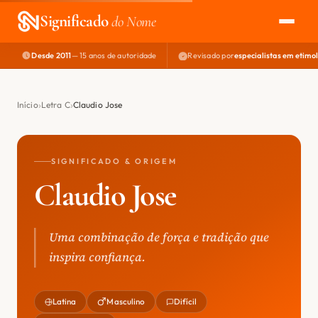
Significado
do Nome
Desde 2011
— 15 anos de autoridade
Revisado por
especialistas em etimo
EXPLORAR
NOME PERFEITO
Início
Letra C
Claudio Jose
ÁREA DO DEV
SIGNIFICADO & ORIGEM
Claudio Jose
Uma combinação de força e tradição que
inspira confiança.
Latina
Masculino
Difícil