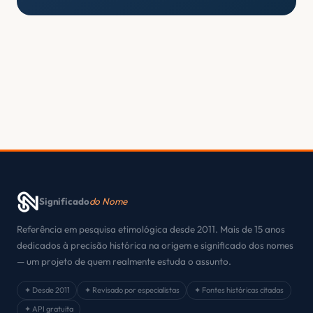
Significado
do Nome
Referência em pesquisa etimológica desde 2011. Mais de 15 anos
dedicados à precisão histórica na origem e significado dos nomes
— um projeto de quem realmente estuda o assunto.
✦ Desde 2011
✦ Revisado por especialistas
✦ Fontes históricas citadas
✦ API gratuita