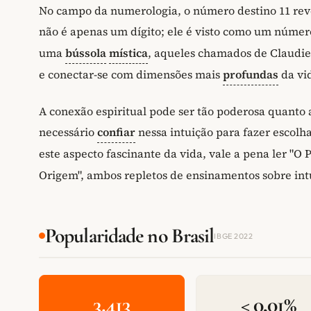
No campo da numerologia, o número destino 11 reve
não é apenas um dígito; ele é visto como um núme
uma
bússola
mística
, aqueles chamados de Claudie
e conectar-se com dimensões mais
profundas
da vid
A conexão espiritual pode ser tão poderosa quanto a
necessário
confiar
nessa intuição para fazer escolh
este aspecto fascinante da vida, vale a pena ler "O
Origem", ambos repletos de ensinamentos sobre intu
Popularidade no Brasil
IBGE 2022
3.413
< 0,01%