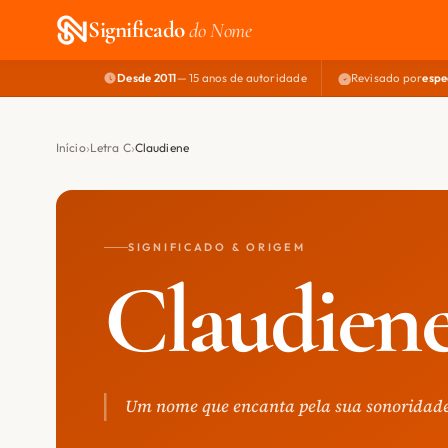
Significado
do Nome
Desde 2011
— 15 anos de autoridade
Revisado por
espe
Início
Letra C
Claudiene
SIGNIFICADO & ORIGEM
Claudien
Um nome que encanta pela sua sonoridade 