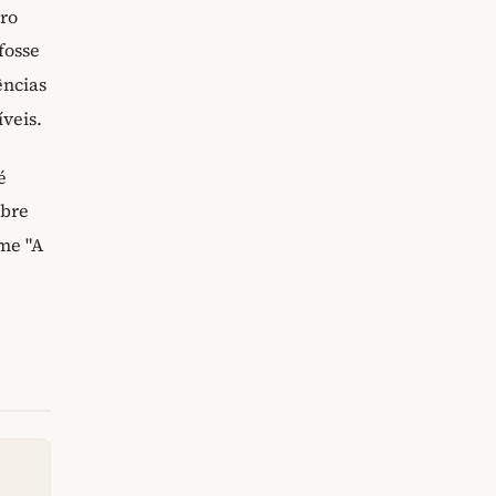
ro
fosse
ências
veis.
é
obre
lme "A