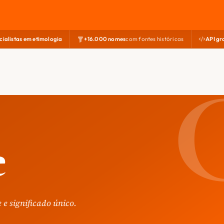
cialistas em etimologia
+16.000 nomes
com fontes históricas
API gr
e
e significado único.