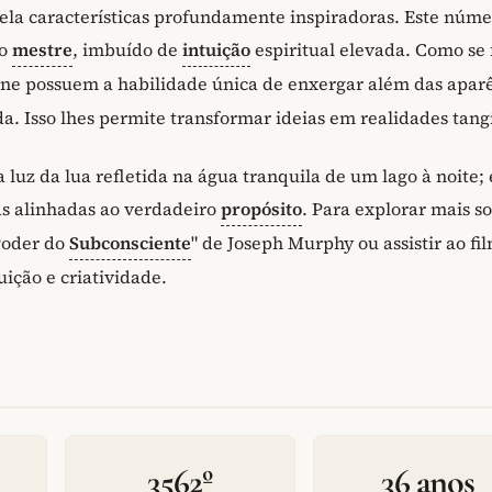
la características profundamente inspiradoras. Este núme
ro
mestre
, imbuído de
intuição
espiritual elevada. Como se 
ne possuem a habilidade única de enxergar além das apar
a. Isso lhes permite transformar ideias em realidades tangí
 luz da lua refletida na água tranquila de um lago à noite; 
as alinhadas ao verdadeiro
propósito
. Para explorar mais s
 Poder do
Subconsciente
" de Joseph Murphy ou assistir ao fi
ição e criatividade.
3562º
36 anos