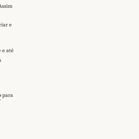
Assim
iar e
 e até
a
o
para