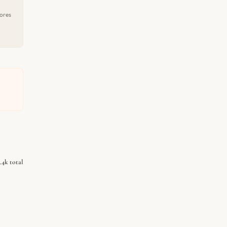
ores
3.4k total