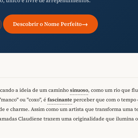
o, único e livre de arrependimentos.
→
Descobrir o Nome Perfeito
vocando a ideia de um caminho
sinuoso
, como um rio que flu
"manco" ou "coxo", é
fascinante
perceber que com o tempo 
ade e charme. Assim como um artista que transforma uma t
hamadas Claudiene trazem uma originalidade que ilumina o