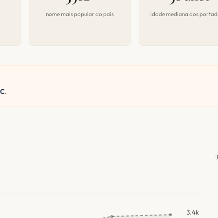
a
nome mais popular do país
idade mediana dos portad
C
.
3.4k