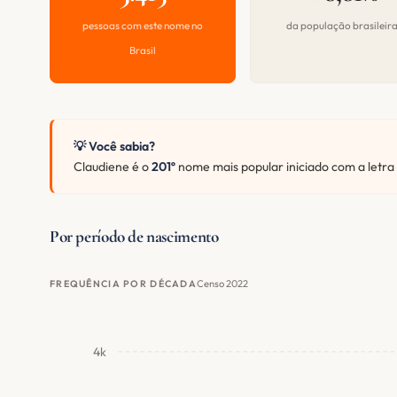
pessoas com este nome no
da população brasileir
Brasil
💡 Você sabia?
Claudiene é o
201º
nome mais popular iniciado com a letra
Por período de nascimento
Censo 2022
FREQUÊNCIA POR DÉCADA
4k