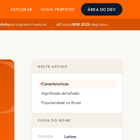
EXPLORAR
NOME PERFEITO
ÁREA DO DEV
atuita
para desenvolvedores
Dados
IBGE 2022
integrados
NESTE ARTIGO
Características
Significado detalhado
Popularidade no Brasil
FICHA DO NOME
ORIGEM
Latina