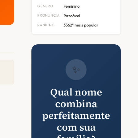
GÊNERO
Feminino
PRONÚNCIA
Razoável
RANKING
3562º mais popular
✨
Qual nome
combina
perfeitamente
com sua