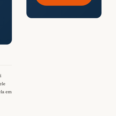
i
ele
ela em