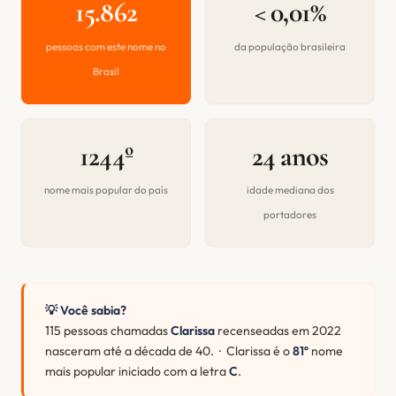
15.862
< 0,01%
pessoas com este nome no
da população brasileira
Brasil
1244º
24 anos
nome mais popular do país
idade mediana dos
portadores
💡 Você sabia?
115 pessoas chamadas
Clarissa
recenseadas em 2022
nasceram até a década de 40. · Clarissa é o
81º
nome
mais popular iniciado com a letra
C
.