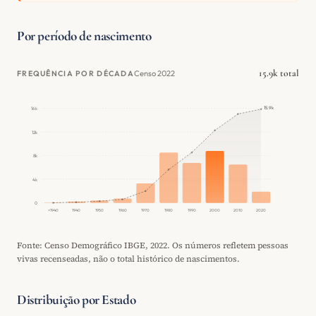
Por período de nascimento
15.9k total
Censo 2022
FREQUÊNCIA POR DÉCADA
15.9k
16k
12k
8k
4k
0
<1940
1940
1950
1960
1970
1980
1990
2000
2010
2020
Fonte: Censo Demográfico IBGE, 2022. Os números refletem pessoas
vivas recenseadas, não o total histórico de nascimentos.
Distribuição por Estado