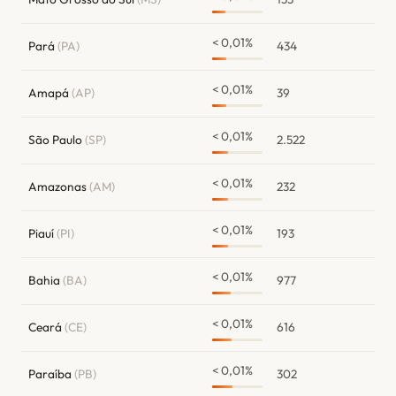
< 0,01%
Pará
(PA)
434
< 0,01%
Amapá
(AP)
39
< 0,01%
São Paulo
(SP)
2.522
< 0,01%
Amazonas
(AM)
232
< 0,01%
Piauí
(PI)
193
< 0,01%
Bahia
(BA)
977
< 0,01%
Ceará
(CE)
616
< 0,01%
Paraíba
(PB)
302