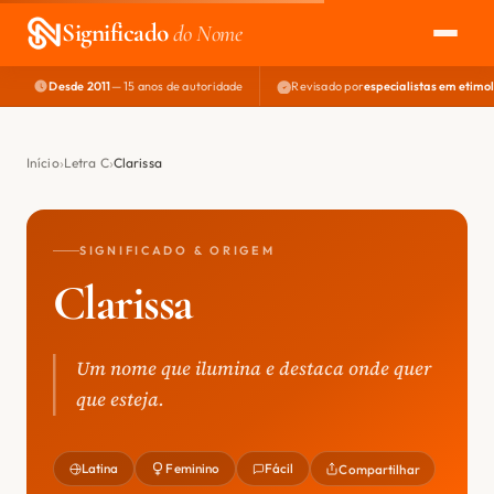
Significado
do Nome
Desde 2011
— 15 anos de autoridade
Revisado por
especialistas em etimo
EXPLORAR
NOME PERFEITO
Início
Letra C
Clarissa
ÁREA DO DEV
SIGNIFICADO & ORIGEM
Clarissa
Um nome que ilumina e destaca onde quer
que esteja.
Latina
Feminino
Fácil
Compartilhar