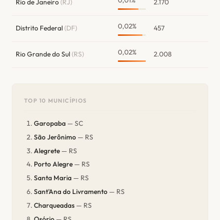
Rio de Janeiro
(RJ)
2.170
0,02%
Distrito Federal
(DF)
457
0,02%
Rio Grande do Sul
(RS)
2.008
TOP 10 MUNICÍPIOS
Garopaba
— SC
São Jerônimo
— RS
Alegrete
— RS
Porto Alegre
— RS
Santa Maria
— RS
Sant'Ana do Livramento
— RS
Charqueadas
— RS
Osório
— RS