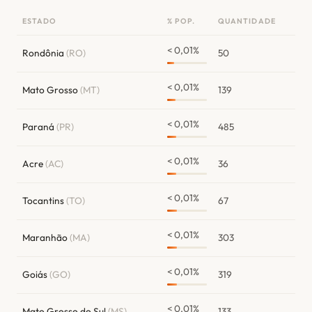
ESTADO
% POP.
QUANTIDADE
< 0,01%
Rondônia
(RO)
50
< 0,01%
Mato Grosso
(MT)
139
< 0,01%
Paraná
(PR)
485
< 0,01%
Acre
(AC)
36
< 0,01%
Tocantins
(TO)
67
< 0,01%
Maranhão
(MA)
303
< 0,01%
Goiás
(GO)
319
< 0,01%
Mato Grosso do Sul
(MS)
133