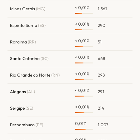
< 0,01%
Minas Gerais
(MG)
1.561
< 0,01%
Espírito Santo
(ES)
290
< 0,01%
Roraima
(RR)
51
< 0,01%
Santa Catarina
(SC)
668
< 0,01%
Rio Grande do Norte
(RN)
298
< 0,01%
Alagoas
(AL)
291
< 0,01%
Sergipe
(SE)
214
0,01%
Pernambuco
(PE)
1.007
0,01%