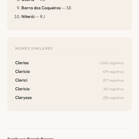
Barra dos Coqueiros
— SE
Niterói
— RJ
NOMES SIMILARES
Clarisa
1.060 registros
Claricia
479 registros
Clarici
297 registros
Claricio
261 registros
Claryssa
252 registros
Escrito por: Ricardo Bressan