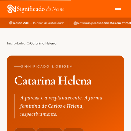
Significado
do Nome
Desde 2011
— 15 anos de autoridade
Revisado por
especialistas em etimo
EXPLORAR
NOME PERFEITO
Início
Letra C
Catarina Helena
ÁREA DO DEV
SIGNIFICADO & ORIGEM
Catarina Helena
A pureza e a resplandecente. A forma
feminina de Carlos e Helena,
respectivamente.