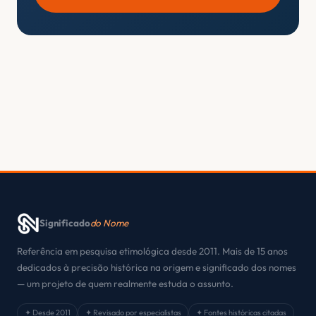
Significado
do Nome
Referência em pesquisa etimológica desde 2011. Mais de 15 anos
dedicados à precisão histórica na origem e significado dos nomes
— um projeto de quem realmente estuda o assunto.
✦ Desde 2011
✦ Revisado por especialistas
✦ Fontes históricas citadas