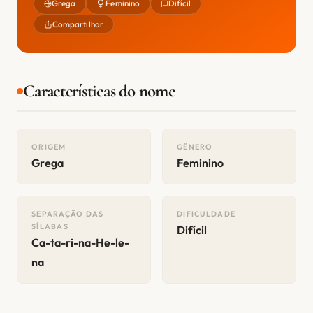
Grega
Feminino
Difícil
Compartilhar
Características do nome
ORIGEM
GÊNERO
Grega
Feminino
SEPARAÇÃO DAS
DIFICULDADE
SÍLABAS
Difícil
Ca-ta-ri-na-He-le-
na