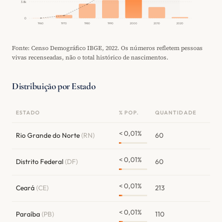
3.8k
0
1960
1970
1980
1990
2000
2010
2020
Fonte: Censo Demográfico IBGE, 2022. Os números refletem pessoas
vivas recenseadas, não o total histórico de nascimentos.
Distribuição por Estado
ESTADO
% POP.
QUANTIDADE
< 0,01%
Rio Grande do Norte
(RN)
60
< 0,01%
Distrito Federal
(DF)
60
< 0,01%
Ceará
(CE)
213
< 0,01%
Paraíba
(PB)
110