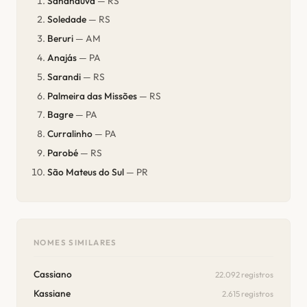
Sananduva
— RS
Soledade
— RS
Beruri
— AM
Anajás
— PA
Sarandi
— RS
Palmeira das Missões
— RS
Bagre
— PA
Curralinho
— PA
Parobé
— RS
São Mateus do Sul
— PR
NOMES SIMILARES
Cassiano
22.092 registros
Kassiane
2.615 registros