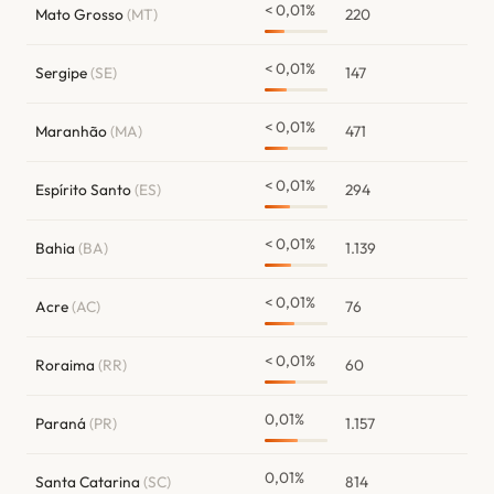
< 0,01%
Mato Grosso
(MT)
220
< 0,01%
Sergipe
(SE)
147
< 0,01%
Maranhão
(MA)
471
< 0,01%
Espírito Santo
(ES)
294
< 0,01%
Bahia
(BA)
1.139
< 0,01%
Acre
(AC)
76
< 0,01%
Roraima
(RR)
60
0,01%
Paraná
(PR)
1.157
0,01%
Santa Catarina
(SC)
814