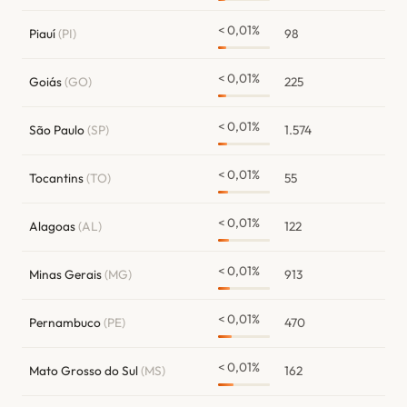
< 0,01%
Piauí
(PI)
98
< 0,01%
Goiás
(GO)
225
< 0,01%
São Paulo
(SP)
1.574
< 0,01%
Tocantins
(TO)
55
< 0,01%
Alagoas
(AL)
122
< 0,01%
Minas Gerais
(MG)
913
< 0,01%
Pernambuco
(PE)
470
< 0,01%
Mato Grosso do Sul
(MS)
162