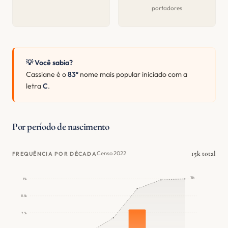
portadores
💡 Você sabia?
Cassiane é o
83º
nome mais popular iniciado com a
letra
C
.
Por período de nascimento
15k total
Censo 2022
FREQUÊNCIA POR DÉCADA
15k
15k
11.3k
7.5k