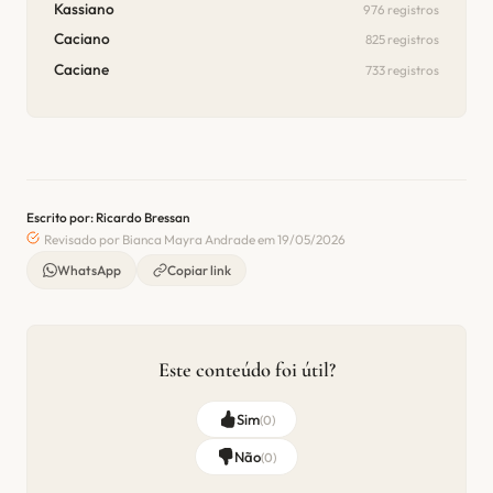
Kassiano
976 registros
Caciano
825 registros
Caciane
733 registros
Escrito por: Ricardo Bressan
Revisado por Bianca Mayra Andrade em 19/05/2026
WhatsApp
Copiar link
Este conteúdo foi útil?
Sim
(
0
)
Não
(
0
)