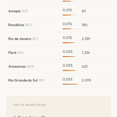
0,01%
Amapá
(AP)
83
0,01%
Rondônia
(RO)
180
0,01%
Rio de Janeiro
(RJ)
2.359
0,02%
Pará
(PA)
1.236
0,02%
Amazonas
(AM)
623
0,02%
Rio Grande do Sul
(RS)
2.095
TOP 10 MUNICÍPIOS