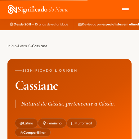
Significado
do Nome
Desde 2011
— 15 anos de autoridade
Revisado por
especialistas em etimo
EXPLORAR
NOME PERFEITO
Início
Letra C
Cassiane
ÁREA DO DEV
SIGNIFICADO & ORIGEM
Cassiane
Natural de Cássia, pertencente a Cássio.
Latina
Feminino
Muito fácil
Compartilhar