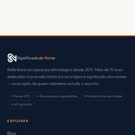
Significado
do Nome
Referência em pesquisa etimológica desde 2011. Mais de 15 anos
dedicados à precisão histórica na origem e significado dos nomes
— um projeto de quem realmente estuda o assunto.
✦ Desde 2011
✦ Revisado por especialistas
✦ Fontes históricas citadas
✦ API gratuita
EXPLORAR
Blog