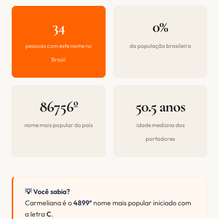
34
0%
pessoas com este nome no
da população brasileira
Brasil
86756º
50.5 anos
nome mais popular do país
idade mediana dos
portadores
💡 Você sabia?
Carmeliana é o
4899º
nome mais popular iniciado com
a letra
C
.