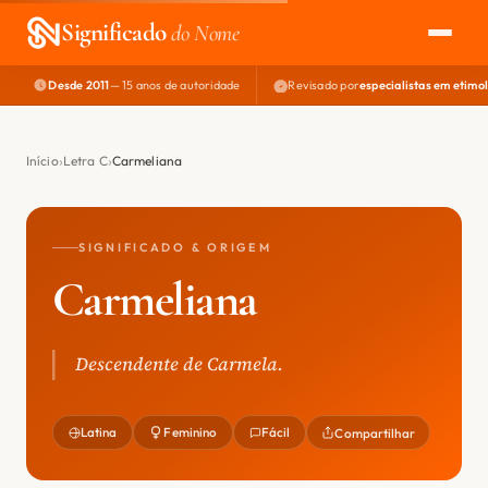
Significado
do Nome
Desde 2011
— 15 anos de autoridade
Revisado por
especialistas em etimo
EXPLORAR
NOME PERFEITO
Início
Letra C
Carmeliana
ÁREA DO DEV
SIGNIFICADO & ORIGEM
Carmeliana
Descendente de Carmela.
Latina
Feminino
Fácil
Compartilhar