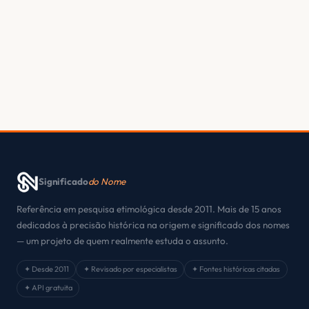
Significado
do Nome
Referência em pesquisa etimológica desde 2011. Mais de 15 anos
dedicados à precisão histórica na origem e significado dos nomes
— um projeto de quem realmente estuda o assunto.
✦ Desde 2011
✦ Revisado por especialistas
✦ Fontes históricas citadas
✦ API gratuita