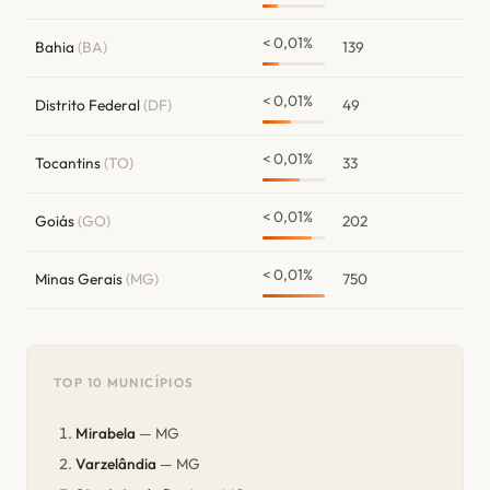
< 0,01%
Bahia
(BA)
139
< 0,01%
Distrito Federal
(DF)
49
< 0,01%
Tocantins
(TO)
33
< 0,01%
Goiás
(GO)
202
< 0,01%
Minas Gerais
(MG)
750
TOP 10 MUNICÍPIOS
Mirabela
— MG
Varzelândia
— MG