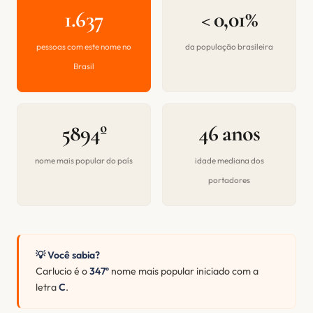
1.637
< 0,01%
pessoas com este nome no
da população brasileira
Brasil
5894º
46 anos
nome mais popular do país
idade mediana dos
portadores
💡 Você sabia?
Carlucio é o
347º
nome mais popular iniciado com a
letra
C
.