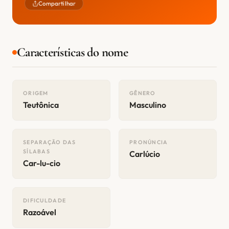
Compartilhar
Características do nome
ORIGEM
GÊNERO
Teutônica
Masculino
SEPARAÇÃO DAS
PRONÚNCIA
SÍLABAS
Carlúcio
Car-lu-cio
DIFICULDADE
Razoável