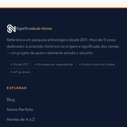
Significado
do Nome
Referência em pesquisa etimológica desde 2011. Mais de 15 anos
dedicados à precisão histórica na origem e significado dos nomes
— um projeto de quem realmente estuda o assunto.
✦ Desde 2011
✦ Revisado por especialistas
✦ Fontes históricas citadas
✦ API gratuita
EXPLORAR
Blog
Nome Perfeito
Nomes de A a Z