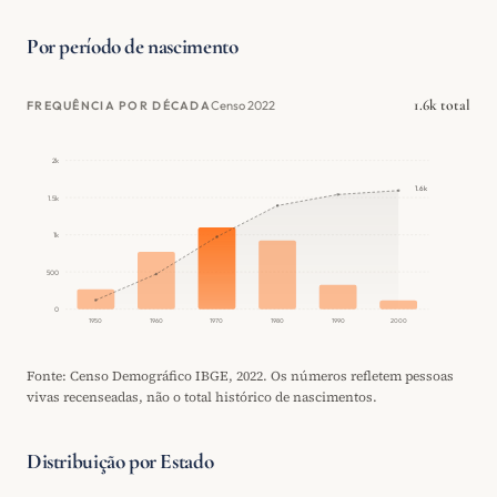
Por período de nascimento
1.6k total
Censo 2022
FREQUÊNCIA POR DÉCADA
2k
1.6k
1.5k
1k
500
0
1950
1960
1970
1980
1990
2000
Fonte: Censo Demográfico IBGE, 2022. Os números refletem pessoas
vivas recenseadas, não o total histórico de nascimentos.
Distribuição por Estado