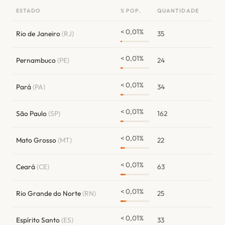
ESTADO
% POP.
QUANTIDADE
< 0,01%
Rio de Janeiro
(RJ)
35
< 0,01%
Pernambuco
(PE)
24
< 0,01%
Pará
(PA)
34
< 0,01%
São Paulo
(SP)
162
< 0,01%
Mato Grosso
(MT)
22
< 0,01%
Ceará
(CE)
63
< 0,01%
Rio Grande do Norte
(RN)
25
< 0,01%
Espírito Santo
(ES)
33