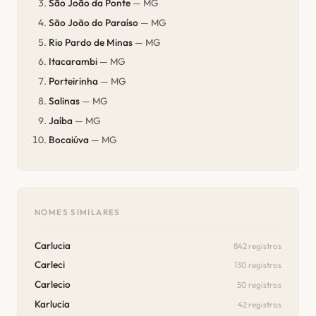
São João da Ponte
— MG
São João do Paraíso
— MG
Rio Pardo de Minas
— MG
Itacarambi
— MG
Porteirinha
— MG
Salinas
— MG
Jaíba
— MG
Bocaiúva
— MG
NOMES SIMILARES
Carlucia
842 registros
Carleci
130 registros
Carlecio
50 registros
Karlucia
42 registros