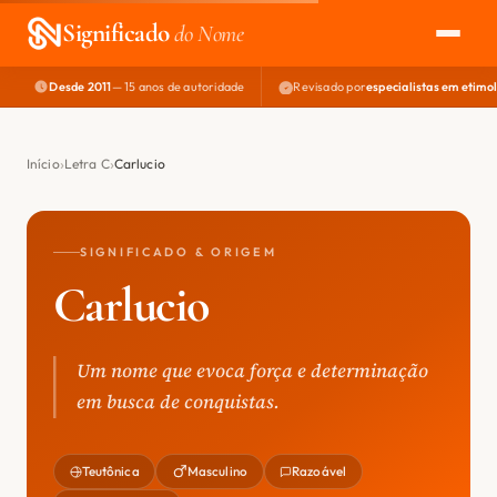
Significado
do Nome
Desde 2011
— 15 anos de autoridade
Revisado por
especialistas em etimo
EXPLORAR
NOME PERFEITO
Início
Letra C
Carlucio
ÁREA DO DEV
SIGNIFICADO & ORIGEM
Carlucio
Um nome que evoca força e determinação
em busca de conquistas.
Teutônica
Masculino
Razoável