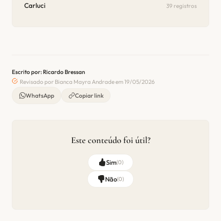
Carluci
39 registros
Escrito por: Ricardo Bressan
Revisado por Bianca Mayra Andrade em 19/05/2026
WhatsApp
Copiar link
Este conteúdo foi útil?
Sim
(
0
)
Não
(
0
)