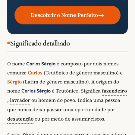
→
Descobrir o Nome Perfeito
Significado detalhado
O nome
é composto por dois nomes
Carlos Sérgio
comuns:
Carlos
(Teutônico de gênero masculino) e
Sérgio
(Latim de gênero masculino). A origem do
nome
é Teutônico. Significa
fazendeiro
Carlos Sérgio
,
lavrador
ou homem do povo. Indica uma pessoa
que nunca deixa
passar
uma oportunidade por
desatenção
ou por medo de assumir riscos.
Carlos Sérgio
é um nome que carrega consigo a força