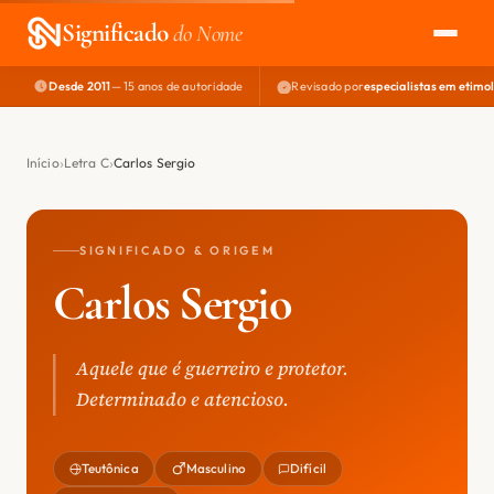
Significado
do Nome
Desde 2011
— 15 anos de autoridade
Revisado por
especialistas em etimo
EXPLORAR
NOME PERFEITO
Início
Letra C
Carlos Sergio
ÁREA DO DEV
SIGNIFICADO & ORIGEM
Carlos Sergio
Aquele que é guerreiro e protetor.
Determinado e atencioso.
Teutônica
Masculino
Difícil