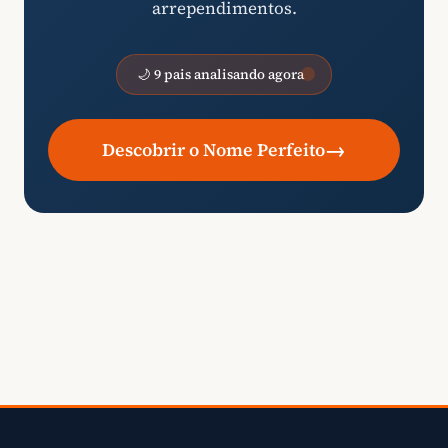
arrependimentos.
🌙 9 pais analisando agora
→
Descobrir o Nome Perfeito