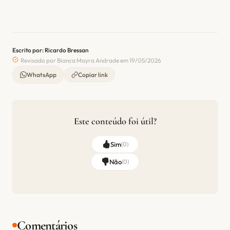
Escrito por: Ricardo Bressan
Revisado por Bianca Mayra Andrade em 19/05/2026
WhatsApp
Copiar link
Este conteúdo foi útil?
Sim
(
0
)
Não
(
0
)
Comentários