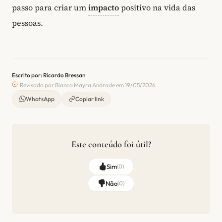
passo para criar um
impacto
positivo na vida das
pessoas.
Escrito por: Ricardo Bressan
Revisado por Bianca Mayra Andrade em 19/05/2026
WhatsApp
Copiar link
Este conteúdo foi útil?
Sim
(
0
)
Não
(
0
)