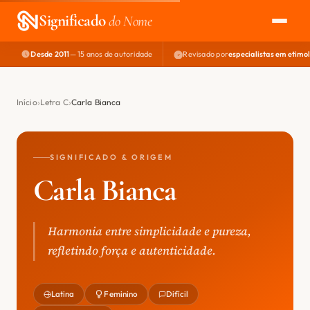
Significado
do Nome
Desde 2011
— 15 anos de autoridade
Revisado por
especialistas em etimo
EXPLORAR
NOME PERFEITO
Início
Letra C
Carla Bianca
ÁREA DO DEV
SIGNIFICADO & ORIGEM
Carla Bianca
Harmonia entre simplicidade e pureza,
refletindo força e autenticidade.
Latina
Feminino
Difícil