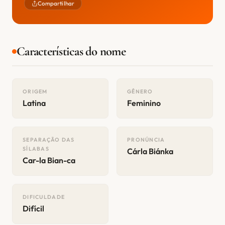
Compartilhar
Características do nome
ORIGEM
GÊNERO
Latina
Feminino
SEPARAÇÃO DAS
PRONÚNCIA
SÍLABAS
Cárla Biánka
Car-la Bian-ca
DIFICULDADE
Difícil