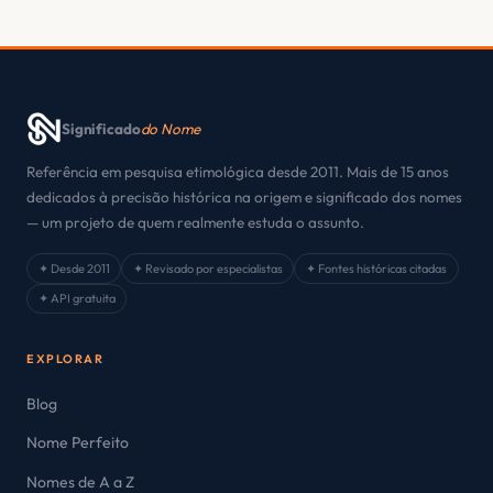
Significado
do Nome
Referência em pesquisa etimológica desde 2011. Mais de 15 anos
dedicados à precisão histórica na origem e significado dos nomes
— um projeto de quem realmente estuda o assunto.
✦ Desde 2011
✦ Revisado por especialistas
✦ Fontes históricas citadas
✦ API gratuita
EXPLORAR
Blog
Nome Perfeito
Nomes de A a Z