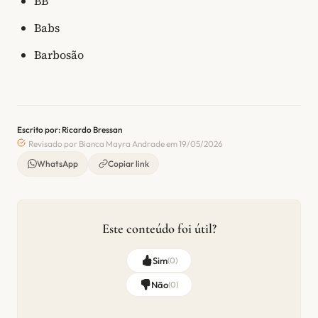
BB
Babs
Barbosão
Escrito por: Ricardo Bressan
Revisado por Bianca Mayra Andrade em 19/05/2026
WhatsApp
Copiar link
Este conteúdo foi útil?
Sim
(
0
)
Não
(
0
)