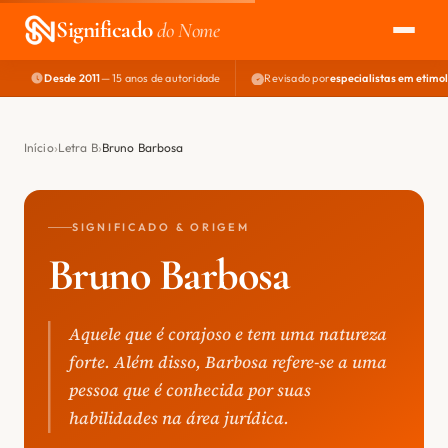
Significado
do Nome
Desde 2011
— 15 anos de autoridade
Revisado por
especialistas em etimo
EXPLORAR
NOME PERFEITO
Início
Letra B
Bruno Barbosa
ÁREA DO DEV
SIGNIFICADO & ORIGEM
Bruno Barbosa
Aquele que é corajoso e tem uma natureza
forte. Além disso, Barbosa refere-se a uma
pessoa que é conhecida por suas
habilidades na área jurídica.