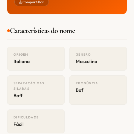
Compartilhar
Características do nome
ORIGEM
GÊNERO
Italiana
Masculino
SEPARAÇÃO DAS
PRONÚNCIA
SÍLABAS
Bof
Boff
DIFICULDADE
Fácil