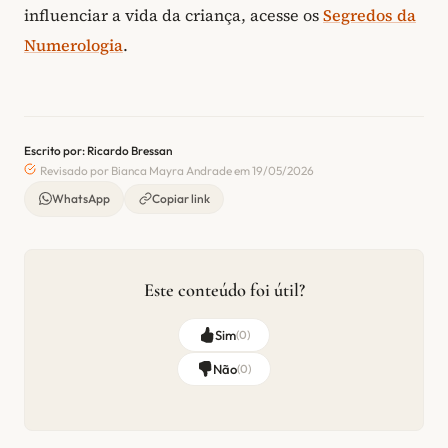
influenciar a vida da criança, acesse os
Segredos da
Numerologia
.
Escrito por: Ricardo Bressan
Revisado por Bianca Mayra Andrade em 19/05/2026
WhatsApp
Copiar link
Este conteúdo foi útil?
Sim
(
0
)
Não
(
0
)