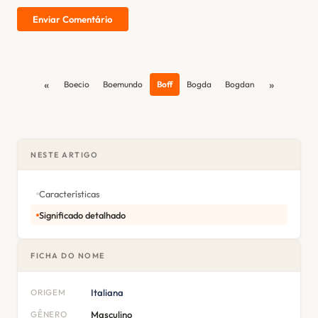
Enviar Comentário
«
»
Boecio
Boemundo
Boff
Bogda
Bogdan
NESTE ARTIGO
Características
Significado detalhado
FICHA DO NOME
ORIGEM
Italiana
GÊNERO
Masculino