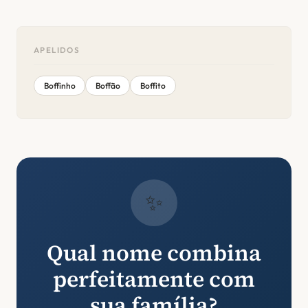
APELIDOS
Boffinho
Boffão
Boffito
✨
Qual nome combina
perfeitamente com
sua família?