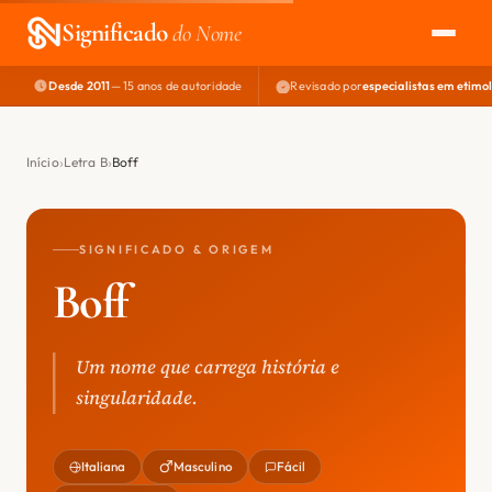
Significado
do Nome
Desde 2011
— 15 anos de autoridade
Revisado por
especialistas em etimo
EXPLORAR
NOME PERFEITO
Início
Letra B
Boff
ÁREA DO DEV
SIGNIFICADO & ORIGEM
Boff
Um nome que carrega história e
singularidade.
Italiana
Masculino
Fácil