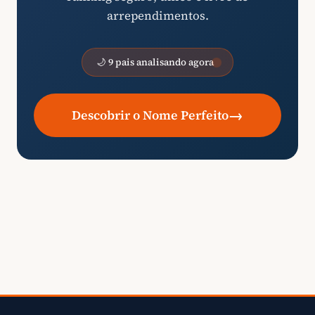
arrependimentos.
🌙 9 pais analisando agora
→
Descobrir o Nome Perfeito