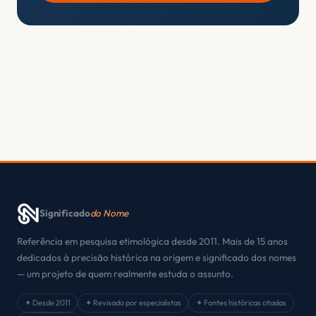
Significado
do Nome
Referência em pesquisa etimológica desde 2011. Mais de 15 anos
dedicados à precisão histórica na origem e significado dos nomes
— um projeto de quem realmente estuda o assunto.
✦ Desde 2011
✦ Revisado por especialistas
✦ Fontes históricas citadas