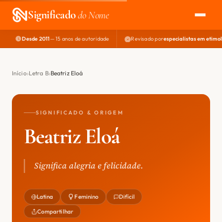
Significado
do Nome
Desde 2011
— 15 anos de autoridade
Revisado por
especialistas em etimo
EXPLORAR
NOME PERFEITO
Início
Letra B
Beatriz Eloá
ÁREA DO DEV
SIGNIFICADO & ORIGEM
Beatriz Eloá
Significa alegria e felicidade.
Latina
Feminino
Difícil
Compartilhar