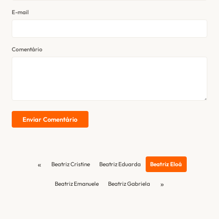
E-mail
Comentário
Enviar Comentário
«
Beatriz Cristine
Beatriz Eduarda
Beatriz Eloá
»
Beatriz Emanuele
Beatriz Gabriela