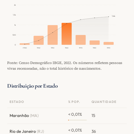
2k
1.5k
1.4k
1k
500
0
<1940
1940
1950
1960
1970
1980
1990
Fonte: Censo Demográfico IBGE, 2022. Os números refletem pessoas
vivas recenseadas, não o total histórico de nascimentos.
Distribuição por Estado
ESTADO
% POP.
QUANTIDADE
< 0,01%
Maranhão
(MA)
15
< 0,01%
Rio de Janeiro
(RJ)
36