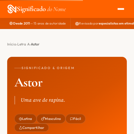
Significado
do Nome
Desde 2011
— 15 anos de autoridade
Revisado por
especialistas em etimo
EXPLORAR
NOME PERFEITO
Início
Letra A
Astor
ÁREA DO DEV
SIGNIFICADO & ORIGEM
Astor
Uma ave de rapina.
Latina
Masculino
Fácil
Compartilhar