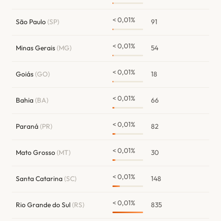
< 0,01%
São Paulo
(SP)
91
< 0,01%
Minas Gerais
(MG)
54
< 0,01%
Goiás
(GO)
18
< 0,01%
Bahia
(BA)
66
< 0,01%
Paraná
(PR)
82
< 0,01%
Mato Grosso
(MT)
30
< 0,01%
Santa Catarina
(SC)
148
< 0,01%
Rio Grande do Sul
(RS)
835