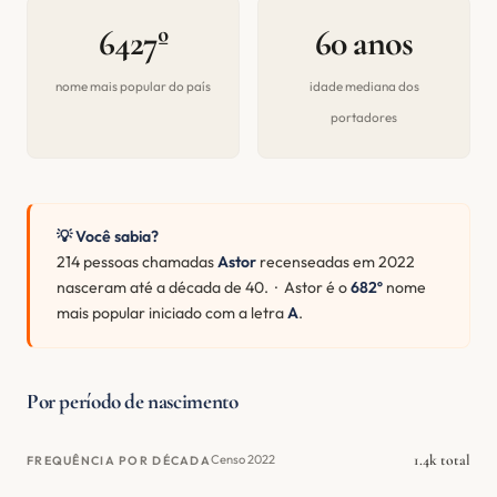
6427º
60 anos
nome mais popular do país
idade mediana dos
portadores
💡 Você sabia?
214 pessoas chamadas
Astor
recenseadas em 2022
nasceram até a década de 40. · Astor é o
682º
nome
mais popular iniciado com a letra
A
.
Por período de nascimento
1.4k total
Censo 2022
FREQUÊNCIA POR DÉCADA