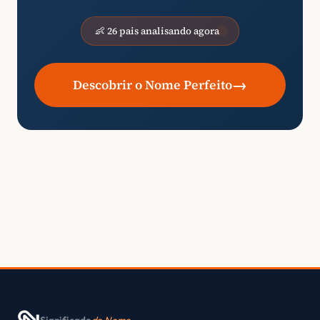
👶 26 pais analisando agora
→
Descobrir o Nome Perfeito