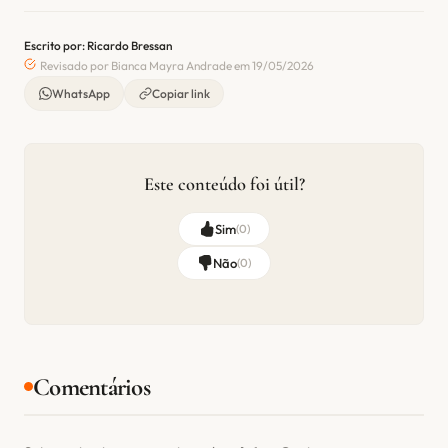
Escrito por: Ricardo Bressan
Revisado por Bianca Mayra Andrade em 19/05/2026
WhatsApp
Copiar link
Este conteúdo foi útil?
Sim
(
0
)
Não
(
0
)
Comentários