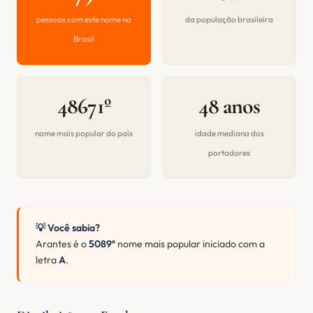
pessoas com este nome no
da população brasileira
Brasil
48671º
48 anos
nome mais popular do país
idade mediana dos
portadores
💡 Você sabia?
Arantes é o
5089º
nome mais popular iniciado com a
letra
A
.