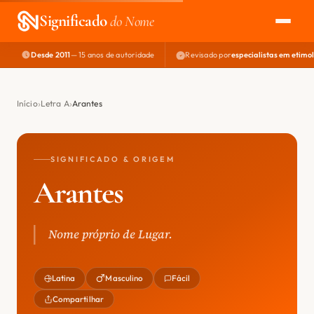
Significado
do Nome
Desde 2011
— 15 anos de autoridade
Revisado por
especialistas em etimo
EXPLORAR
NOME PERFEITO
Início
Letra A
Arantes
ÁREA DO DEV
SIGNIFICADO & ORIGEM
Arantes
Nome próprio de Lugar.
Latina
Masculino
Fácil
Compartilhar