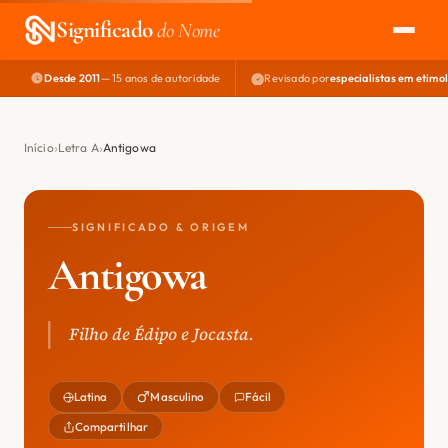
Significado
do Nome
Desde 2011
— 15 anos de autoridade
Revisado por
especialistas em etimo
EXPLORAR
NOME PERFEITO
Início
Letra A
Antigowa
ÁREA DO DEV
SIGNIFICADO & ORIGEM
Antigowa
Filho de Édipo e Jocasta.
Latina
Masculino
Fácil
Compartilhar