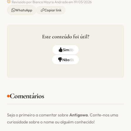
Revisado por Bianca Mayra Andrade em 19/05/2026
WhatsApp
Copiar link
Este conteúdo foi útil?
Sim
(
0
)
Não
(
0
)
Comentários
Seja o primeiro a comentar sobre
Antigowa
. Conte-nos uma
curiosidade sobre o nome ou alguém conhecido!