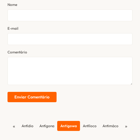
Nome
E-mail
Comentário
Enviar Comentário
«
»
Antídio
Antígona
Antigowa
Antíloco
Antimáco