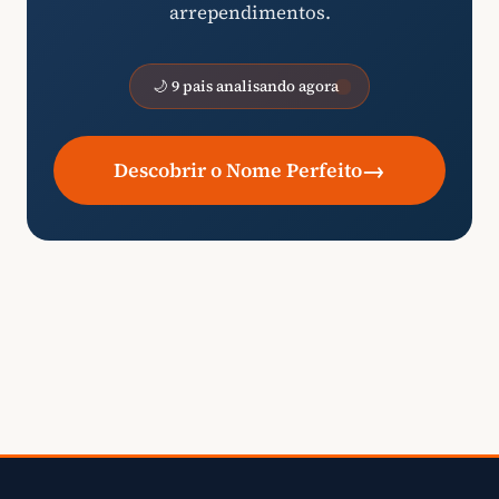
arrependimentos.
🌙 9 pais analisando agora
→
Descobrir o Nome Perfeito