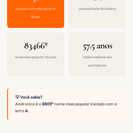
pessoas com este nome no
da população brasileira
Brasil
83466º
57.5 anos
nome mais popular do país
idade mediana dos
portadores
💡 Você sabia?
Andronico é o
8809º
nome mais popular iniciado com a
letra
A
.