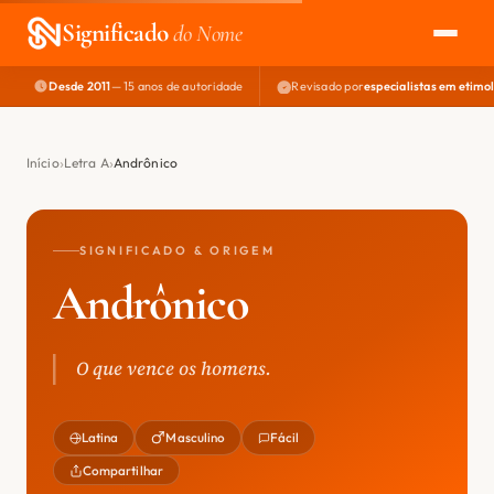
Significado
do Nome
Desde 2011
— 15 anos de autoridade
Revisado por
especialistas em etimo
EXPLORAR
NOME PERFEITO
Início
Letra A
Andrônico
ÁREA DO DEV
SIGNIFICADO & ORIGEM
Andrônico
O que vence os homens.
Latina
Masculino
Fácil
Compartilhar