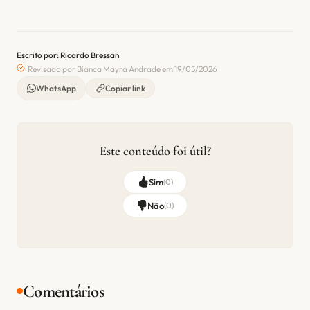
Escrito por: Ricardo Bressan
Revisado por Bianca Mayra Andrade em 19/05/2026
WhatsApp
Copiar link
Este conteúdo foi útil?
Sim
(
0
)
Não
(
0
)
Comentários