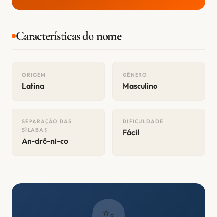
Características do nome
ORIGEM
GÊNERO
Latina
Masculino
SEPARAÇÃO DAS
DIFICULDADE
SÍLABAS
Fácil
An-drô-ni-co
✨