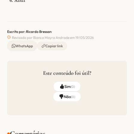
Andi
Escrito por: Ricardo Bressan
Revisado por Bianca Mayra Andrade em 19/05/2026
WhatsApp
Copiar link
Este conteúdo foi útil?
Sim
(
0
)
Não
(
0
)
Comentários