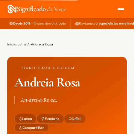
Significado
do Nome
Desde 2011
— 15 anos de autoridade
Revisado por
especialistas em etimo
EXPLORAR
NOME PERFEITO
Início
Letra A
Andreia Rosa
ÁREA DO DEV
SIGNIFICADO & ORIGEM
Andreia Rosa
An-drei-a-Ro-sa.
Latina
Feminino
Difícil
Compartilhar