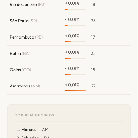
< 0,01%
Rio de Janeiro
(RJ)
18
< 0,01%
São Paulo
(SP)
36
< 0,01%
Pernambuco
(PE)
17
< 0,01%
Bahia
(BA)
35
< 0,01%
Goiás
(GO)
15
< 0,01%
Amazonas
(AM)
27
TOP 10 MUNICÍPIOS
Manaus
— AM