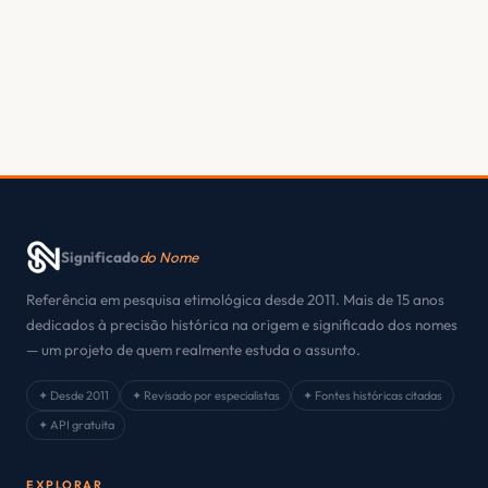
Significado
do Nome
Referência em pesquisa etimológica desde 2011. Mais de 15 anos
dedicados à precisão histórica na origem e significado dos nomes
— um projeto de quem realmente estuda o assunto.
✦ Desde 2011
✦ Revisado por especialistas
✦ Fontes históricas citadas
✦ API gratuita
EXPLORAR