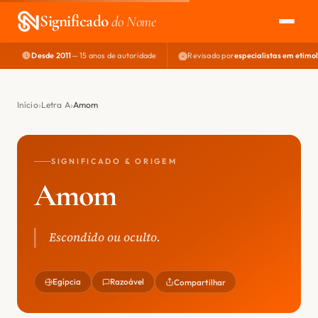
Significado
do Nome
Desde 2011
— 15 anos de autoridade
Revisado por
especialistas em etimo
EXPLORAR
NOME PERFEITO
Início
Letra A
Amom
ÁREA DO DEV
SIGNIFICADO & ORIGEM
Amom
Escondido ou oculto.
Egípcia
Razoável
Compartilhar