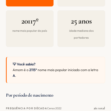
20117º
25 anos
nome mais popular do país
idade mediana dos
portadores
💡 Você sabia?
Amom é o
2115º
nome mais popular iniciado com a letra
A
.
Por período de nascimento
261 total
Censo 2022
FREQUÊNCIA POR DÉCADA