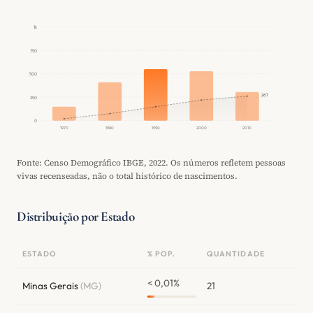
1k
750
500
261
250
0
1970
1980
1990
2000
2010
Fonte: Censo Demográfico IBGE, 2022. Os números refletem pessoas
vivas recenseadas, não o total histórico de nascimentos.
Distribuição por Estado
ESTADO
% POP.
QUANTIDADE
< 0,01%
Minas Gerais
(MG)
21