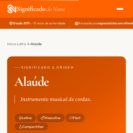
Significado
do Nome
Desde 2011
— 15 anos de autoridade
Revisado por
especialistas em etimo
EXPLORAR
NOME PERFEITO
Início
Letra A
Alaúde
ÁREA DO DEV
SIGNIFICADO & ORIGEM
Alaúde
Instrumento musical de cordas.
Latina
Masculino
Fácil
Compartilhar