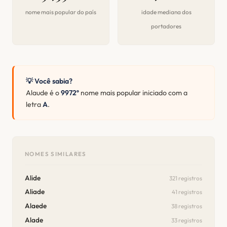
nome mais popular do país
idade mediana dos
portadores
💡 Você sabia?
Alaude é o
9972º
nome mais popular iniciado com a
letra
A
.
NOMES SIMILARES
Alide
321 registros
Aliade
41 registros
Alaede
38 registros
Alade
33 registros