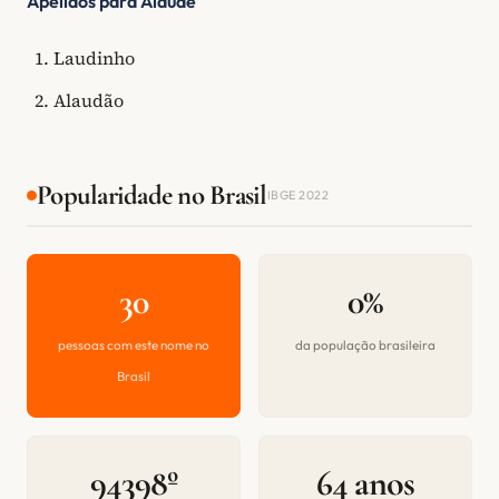
Apelidos para Alaúde
Laudinho
Alaudão
Popularidade no Brasil
IBGE 2022
30
0%
pessoas com este nome no
da população brasileira
Brasil
94398º
64 anos