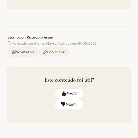
Escrito por: Ricardo Bressan
Revisado por Bianca Mayra Andrade em 19/05/2026
WhatsApp
Copiar link
Este conteúdo foi útil?
Sim
(
0
)
Não
(
0
)