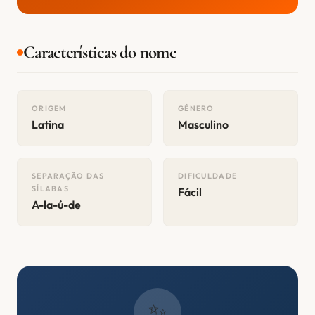
Características do nome
ORIGEM
GÊNERO
Latina
Masculino
SEPARAÇÃO DAS
DIFICULDADE
SÍLABAS
Fácil
A-la-ú-de
✨