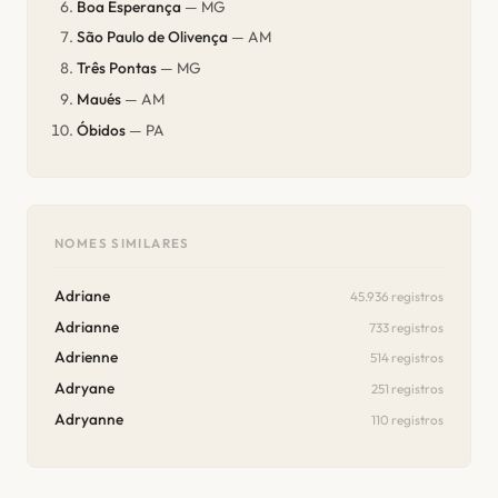
Boa Esperança
— MG
São Paulo de Olivença
— AM
Três Pontas
— MG
Maués
— AM
Óbidos
— PA
NOMES SIMILARES
Adriane
45.936 registros
Adrianne
733 registros
Adrienne
514 registros
Adryane
251 registros
Adryanne
110 registros