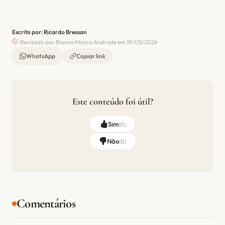
Escrito por: Ricardo Bressan
Revisado por Bianca Mayra Andrade em 19/05/2026
WhatsApp
Copiar link
Este conteúdo foi útil?
Sim
(
0
)
Não
(
0
)
Comentários