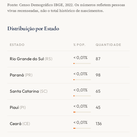
Fonte: Censo Demográfico IBGE, 2022. Os números refletem pessoas
vivas recenseadas, não o total histórico de nascimentos.
Distribuição por Estado
ESTADO
% POP.
QUANTIDADE
< 0,01%
Rio Grande do Sul
(RS)
87
< 0,01%
Paraná
(PR)
98
< 0,01%
Santa Catarina
(SC)
65
< 0,01%
Piauí
(PI)
45
< 0,01%
Ceará
(CE)
136