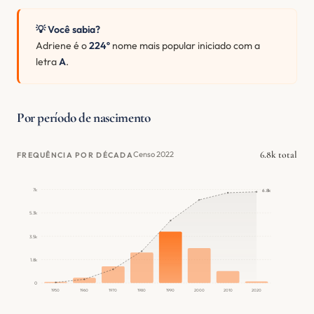
💡 Você sabia?
Adriene é o
224º
nome mais popular iniciado com a
letra
A
.
Por período de nascimento
6.8k total
Censo 2022
FREQUÊNCIA POR DÉCADA
7k
6.8k
5.3k
3.5k
1.8k
0
1950
1960
1970
1980
1990
2000
2010
2020