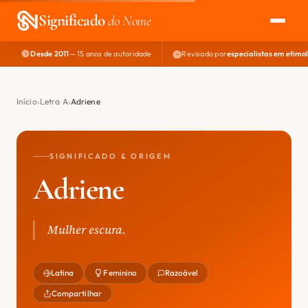
Significado
do Nome
Desde 2011
— 15 anos de autoridade
Revisado por
especialistas em etimo
EXPLORAR
NOME PERFEITO
Início
Letra A
Adriene
ÁREA DO DEV
SIGNIFICADO & ORIGEM
Adriene
Mulher escura.
Latina
Feminino
Razoável
Compartilhar