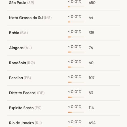
< 0,01%
São Paulo
(SP)
650
< 0,01%
Mato Grosso do Sul
(MS)
44
< 0,01%
Bahia
(BA)
315
< 0,01%
Alagoas
(AL)
76
< 0,01%
Rondônia
(RO)
40
< 0,01%
Paraíba
(PB)
107
< 0,01%
Distrito Federal
(DF)
83
< 0,01%
Espírito Santo
(ES)
114
< 0,01%
Rio de Janeiro
(RJ)
494