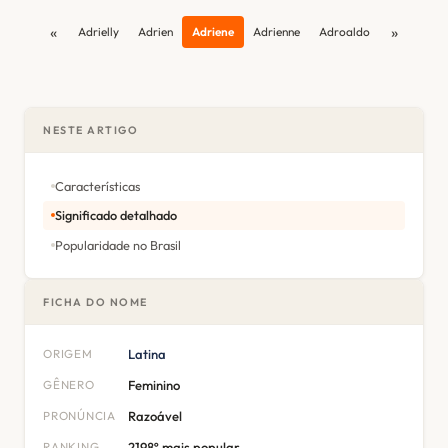
«
»
Adrielly
Adrien
Adriene
Adrienne
Adroaldo
NESTE ARTIGO
Características
Significado detalhado
Popularidade no Brasil
FICHA DO NOME
ORIGEM
Latina
GÊNERO
Feminino
PRONÚNCIA
Razoável
RANKING
2198º mais popular