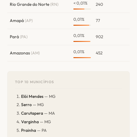
< 0,01%
Rio Grande do Norte
(RN)
240
0,01%
Amapá
(AP)
77
0,01%
Pará
(PA)
902
0,01%
Amazonas
(AM)
452
TOP 10 MUNICÍPIOS
Elói Mendes
— MG
Serro
— MG
Carutapera
— MA
Varginha
— MG
Prainha
— PA