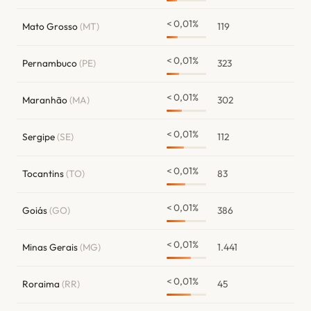
< 0,01%
Mato Grosso
(MT)
119
< 0,01%
Pernambuco
(PE)
323
< 0,01%
Maranhão
(MA)
302
< 0,01%
Sergipe
(SE)
112
< 0,01%
Tocantins
(TO)
83
< 0,01%
Goiás
(GO)
386
< 0,01%
Minas Gerais
(MG)
1.441
< 0,01%
Roraima
(RR)
45