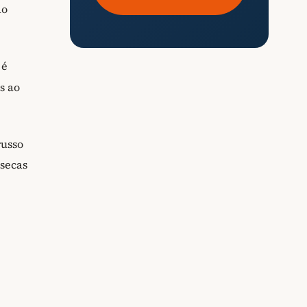
do
 é
s ao
russo
nsecas