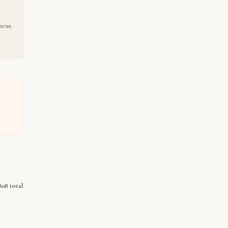
ores
808 total