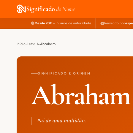
Significado
do Nome
Desde 2011
— 15 anos de autoridade
Revisado por
espe
Início
Letra A
Abraham
SIGNIFICADO & ORIGEM
Abraham
Pai de uma multidão.