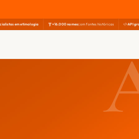
cialistas em etimologia
+16.000 nomes
com fontes históricas
API gr