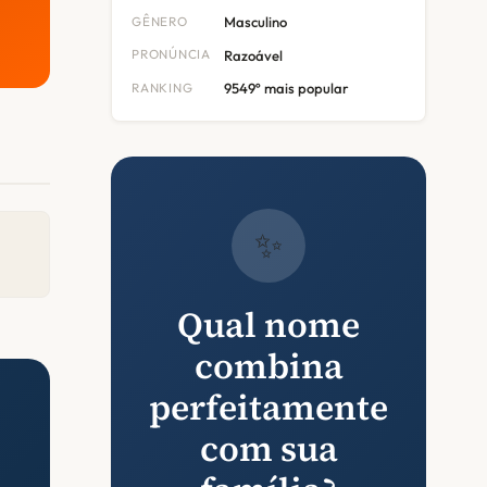
GÊNERO
Masculino
PRONÚNCIA
Razoável
RANKING
9549º mais popular
✨
Qual nome
combina
perfeitamente
com sua