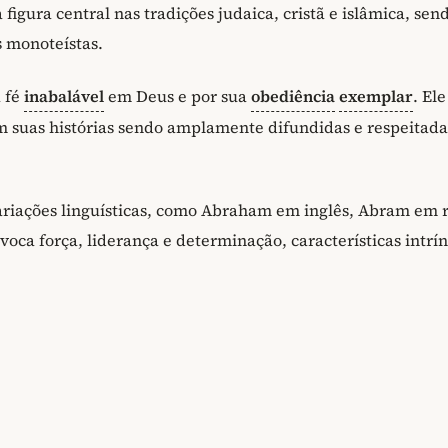
figura central nas tradições judaica, cristã e islâmica, sen
s monoteístas.
a fé
inabalável
em Deus e por sua
obediência
exemplar
. Ele
m suas histórias sendo amplamente difundidas e respeitada
ariações linguísticas, como Abraham em inglês, Abram em 
oca força, liderança e determinação, características intrí