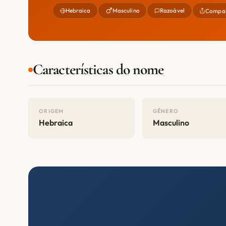
Hebraica
Masculino
Razoável
Compar
Características do nome
ORIGEM
GÊNERO
Hebraica
Masculino