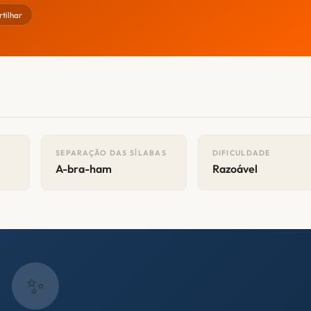
tilhar
SEPARAÇÃO DAS SÍLABAS
DIFICULDADE
A-bra-ham
Razoável
✨