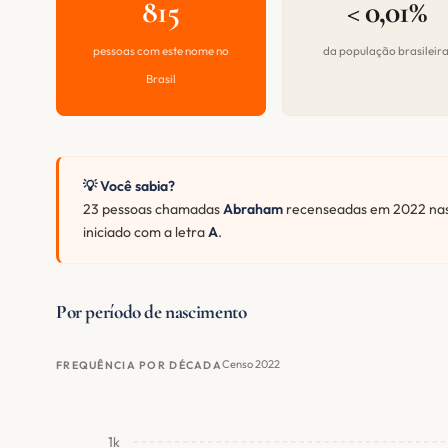
815
< 0,01%
pessoas com este nome no
da população brasileir
Brasil
💡 Você sabia?
23 pessoas chamadas
Abraham
recenseadas em 2022 nas
iniciado com a letra
A
.
Por período de nascimento
Censo 2022
FREQUÊNCIA POR DÉCADA
1k