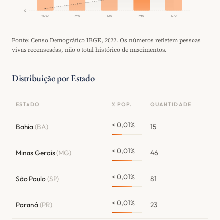
0
<1940
1940
1950
1960
1970
Fonte: Censo Demográfico IBGE, 2022. Os números refletem pessoas
vivas recenseadas, não o total histórico de nascimentos.
Distribuição por Estado
ESTADO
% POP.
QUANTIDADE
< 0,01%
Bahia
(BA)
15
< 0,01%
Minas Gerais
(MG)
46
< 0,01%
São Paulo
(SP)
81
< 0,01%
Paraná
(PR)
23