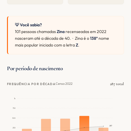
💡 Você sabia?
101 pessoas chamadas
Zina
recenseadas em 2022
nasceram até a década de 40. · Zina é o
138º
nome
mais popular iniciado com a letra
Z
.
Por período de nascimento
287 total
Censo 2022
FREQUÊNCIA POR DÉCADA
1k
750
500
287
250