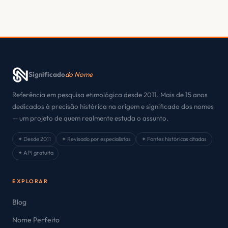
Significado
do Nome
Referência em pesquisa etimológica desde 2011. Mais de 15 anos
dedicados à precisão histórica na origem e significado dos nomes
— um projeto de quem realmente estuda o assunto.
✦ Desde 2011
✦ Revisado por especialistas
✦ Fontes históricas citadas
✦ API gratuita
EXPLORAR
Blog
Nome Perfeito