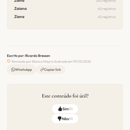
Zaina
243 registros
Zaiana
62 registros
Ziana
42 registros
Escrito por: Ricardo Bressan
Revisado por Bianca Mayra Andrade em 19/05/2026
WhatsApp
Copiar link
Este conteúdo foi útil?
Sim
(
0
)
Não
(
0
)