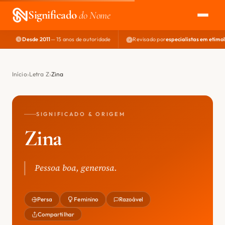
Significado
do Nome
Desde 2011
— 15 anos de autoridade
Revisado por
especialistas em etimo
EXPLORAR
NOME PERFEITO
Início
Letra Z
Zina
ÁREA DO DEV
SIGNIFICADO & ORIGEM
Zina
Pessoa boa, generosa.
Persa
Feminino
Razoável
Compartilhar