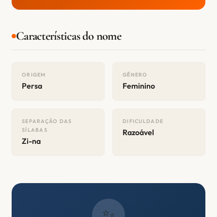
Características do nome
ORIGEM
GÊNERO
Persa
Feminino
SEPARAÇÃO DAS
DIFICULDADE
SÍLABAS
Razoável
Zi-na
✨