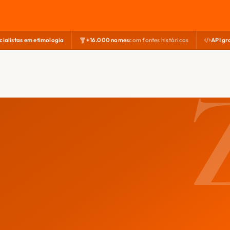
cialistas em etimologia
+16.000 nomes
com fontes históricas
API gr