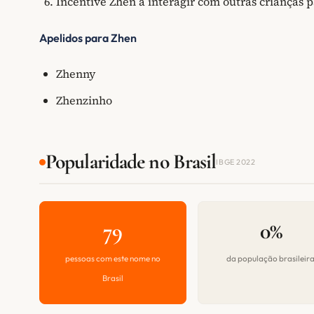
Incentive Zhen a interagir com outras crianças p
Apelidos para Zhen
Zhenny
Zhenzinho
Popularidade no Brasil
IBGE 2022
79
0%
pessoas com este nome no
da população brasileir
Brasil