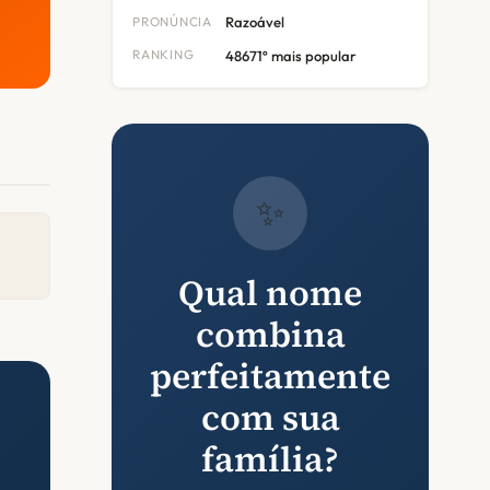
PRONÚNCIA
Razoável
RANKING
48671º mais popular
✨
Qual nome
combina
perfeitamente
com sua
família?