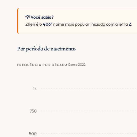
💡 Você sabia?
Zhen é o
406º
nome mais popular iniciado com a letra
Z
.
Por período de nascimento
Censo 2022
FREQUÊNCIA POR DÉCADA
1k
750
500