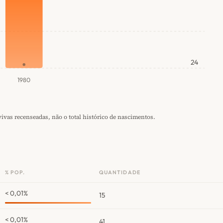
24
1980
vas recenseadas, não o total histórico de nascimentos.
% POP.
QUANTIDADE
< 0,01%
15
< 0,01%
41