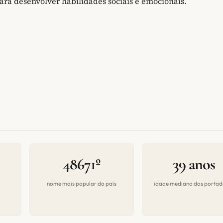
ara desenvolver habilidades sociais e emocionais.
48671º
39 anos
a
nome mais popular do país
idade mediana dos portad