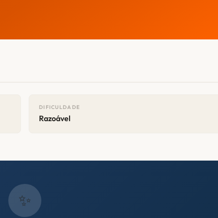
DIFICULDADE
Razoável
✨