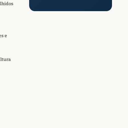
olhidos
es e
ltura