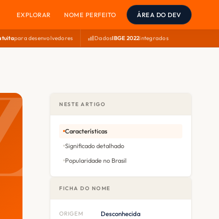
EXPLORAR
NOME PERFEITO
ÁREA DO DEV
atuita
para desenvolvedores
Dados
IBGE 2022
integrados
NESTE ARTIGO
Características
Significado detalhado
Popularidade no Brasil
FICHA DO NOME
ORIGEM
Desconhecida