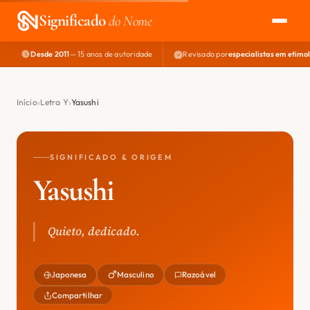
Significado
do Nome
Desde 2011
— 15 anos de autoridade
Revisado por
especialistas em etimo
EXPLORAR
NOME PERFEITO
Início
Letra Y
Yasushi
ÁREA DO DEV
SIGNIFICADO & ORIGEM
Yasushi
Quieto, dedicado.
Japonesa
Masculino
Razoável
Compartilhar