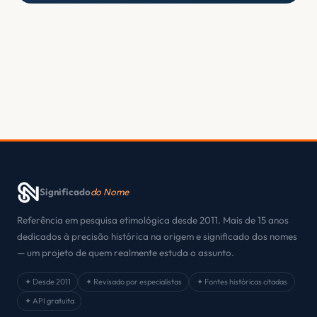
Significado
do Nome
Referência em pesquisa etimológica desde 2011. Mais de 15 anos
dedicados à precisão histórica na origem e significado dos nomes
— um projeto de quem realmente estuda o assunto.
✦ Desde 2011
✦ Revisado por especialistas
✦ Fontes históricas citadas
✦ API gratuita