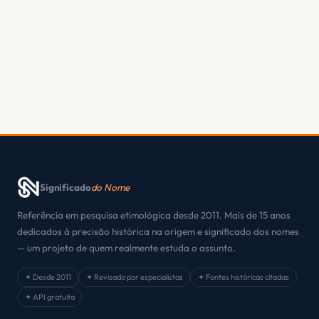
Significado
do Nome
Referência em pesquisa etimológica desde 2011. Mais de 15 anos
dedicados à precisão histórica na origem e significado dos nomes
— um projeto de quem realmente estuda o assunto.
✦ Desde 2011
✦ Revisado por especialistas
✦ Fontes históricas citadas
✦ API gratuita