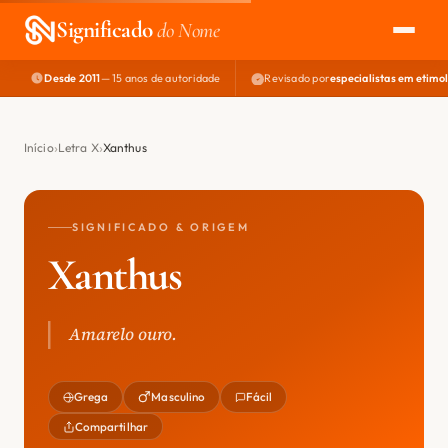
Significado
do Nome
Desde 2011
— 15 anos de autoridade
Revisado por
especialistas em etimo
EXPLORAR
NOME PERFEITO
Início
Letra X
Xanthus
ÁREA DO DEV
SIGNIFICADO & ORIGEM
Xanthus
Amarelo ouro.
Grega
Masculino
Fácil
Compartilhar