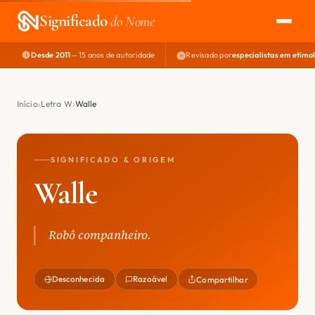
Significado
do Nome
Desde 2011
— 15 anos de autoridade
Revisado por
especialistas em etimo
EXPLORAR
NOME PERFEITO
Início
Letra W
Walle
ÁREA DO DEV
SIGNIFICADO & ORIGEM
Walle
Robô companheiro.
Desconhecida
Razoável
Compartilhar