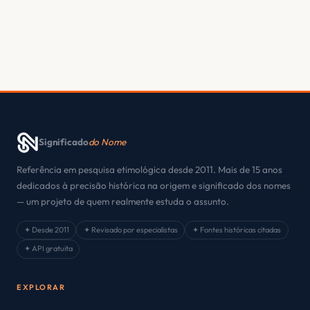
Significado
do Nome
Referência em pesquisa etimológica desde 2011. Mais de 15 anos
dedicados à precisão histórica na origem e significado dos nomes
— um projeto de quem realmente estuda o assunto.
✦ Desde 2011
✦ Revisado por especialistas
✦ Fontes históricas citadas
✦ API gratuita
EXPLORAR