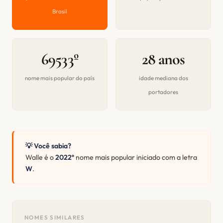
Brasil
69533º
28 anos
nome mais popular do país
idade mediana dos
portadores
💡 Você sabia?
Walle é o
2022º
nome mais popular iniciado com a letra
W
.
NOMES SIMILARES