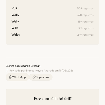
Vali
509 registros
Wally
470 registros
Welly
359 registros
Wille
351 registros
Waley
249 registros
Escrito por: Ricardo Bressan
Revisado por Bianca Mayra Andrade em 19/05/2026
WhatsApp
Copiar link
Este conteúdo foi útil?